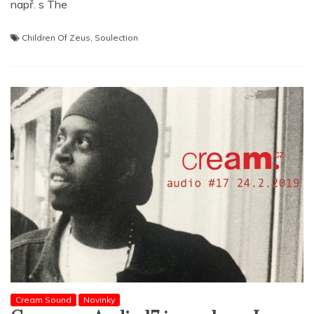
např. s The
Children Of Zeus
,
Soulection
Cream Sound
Novinky