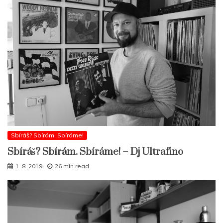
Sbíráš? Sbírám. Sbíráme!
Sbíráš? Sbírám. Sbíráme! – Dj Ultrafino
1. 8. 2019
26 min read