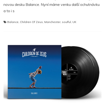
novou desku Balance. Nyní máme venku další ochutnávku
a to i s
Balance
,
Children Of Zeus
,
Manchester
,
soulful
,
UK