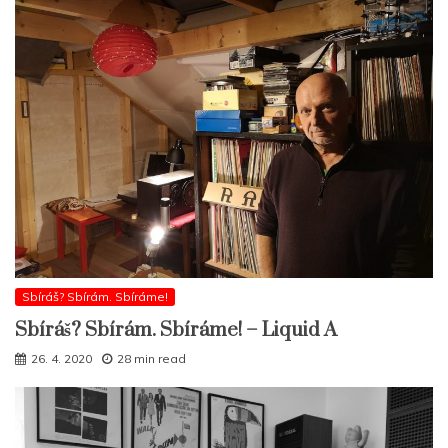
Sbíráš? Sbírám. Sbíráme!
Sbíráš? Sbírám. Sbíráme! – Liquid A
26. 4. 2020
28 min read