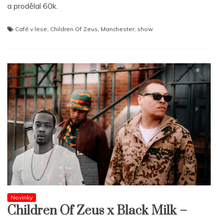
a prodělal 60k.
Café v lese
,
Children Of Zeus
,
Manchester
,
show
Novinky
Children Of Zeus x Black Milk –