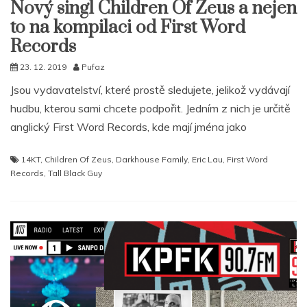
Nový singl Children Of Zeus a nejen
to na kompilaci od First Word
Records
23. 12. 2019
Pufaz
Jsou vydavatelství, které prostě sledujete, jelikož vydávají
hudbu, kterou sami chcete podpořit. Jedním z nich je určitě
anglický First Word Records, kde mají jména jako
14KT
,
Children Of Zeus
,
Darkhouse Family
,
Eric Lau
,
First Word
Records
,
Tall Black Guy