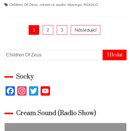
Children Of Zeus
,
cream.cz audio
,
Masego
,
RSXGLD
Posts
1
2
3
Následující
pagination
Vyhledávání
Socky
F
In
T
Y
a
st
w
o
c
a
itt
u
Cream Sound (Radio Show)
e
gr
er
T
b
a
u