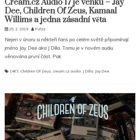
Cream.cz Audio 17 je venku – Jay
Dee, Children Of Zeus, Kamaal
Willims a jedna zásadní věta
25. 2. 2019
Pufaz
Nejen v únoru si někteří fans po celém světě připomínají
jméno Jay Dee aka J Dilla. Tomu je v novém audiu
věnována první část. Pak
14KT
,
Children Of Zeus
,
cream.cz audio
,
J Dilla
,
Jay Dee