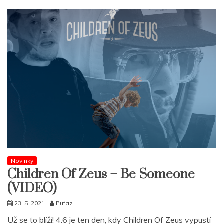
Novinky
Children Of Zeus – Be Someone
(VIDEO)
23. 5. 2021
Pufaz
Už se to blíží! 4.6 je ten den, kdy Children Of Zeus vypustí