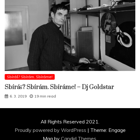
Sbíráš? Sbírám. Sbíráme!
Sbíráš? Sbírám. Sbíráme! – Dj Goldstar
6. 3. 2019
19 min read
All Rights Reserved 2021.
Proudly powered by WordPress
|
Theme: Engage
Mag by
Candid Themes
.