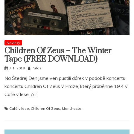
Novinky
Children Of Zeus – The Winter
Tape (FREE DOWNLOAD)
3. 1. 2019
Pufaz
Na Štedrej Den jsme ven pustili dárek v podobě koncertu
koncertu Children Of Zeus v Praze, který proběhne 19.4 v
Café v lese. A i
Café v lese
,
Children Of Zeus
,
Manchester