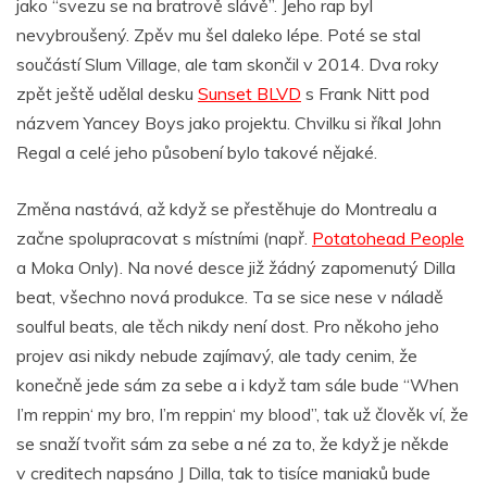
jako “svezu se na bratrově slávě”. Jeho rap byl
nevybroušený. Zpěv mu šel daleko lépe. Poté se stal
součástí Slum Village, ale tam skončil v 2014. Dva roky
zpět ještě udělal desku
Sunset BLVD
s Frank Nitt pod
názvem Yancey Boys jako projektu. Chvilku si říkal John
Regal a celé jeho působení bylo takové nějaké.
Změna nastává, až když se přestěhuje do Montrealu a
začne spolupracovat s místními (např.
Potatohead People
a Moka Only). Na nové desce již žádný zapomenutý Dilla
beat, všechno nová produkce. Ta se sice nese v náladě
soulful beats, ale těch nikdy není dost. Pro někoho jeho
projev asi nikdy nebude zajímavý, ale tady cenim, že
konečně jede sám za sebe a i když tam sále bude “When
I’m reppin‘ my bro, I’m reppin‘ my blood”, tak už člověk ví, že
se snaží tvořit sám za sebe a né za to, že když je někde
v creditech napsáno J Dilla, tak to tisíce maniaků bude