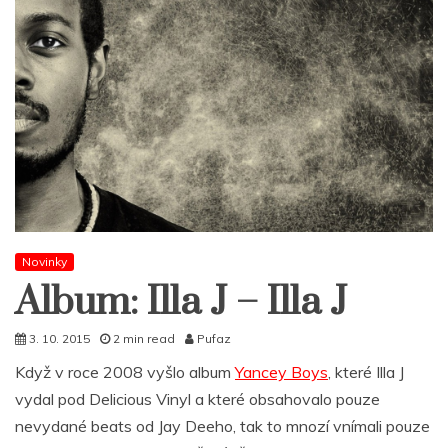
Novinky
Album: Illa J – Illa J
3. 10. 2015
2 min read
Pufaz
Když v roce 2008 vyšlo album
Yancey Boys
, které Illa J
vydal pod Delicious Vinyl a které obsahovalo pouze
nevydané beats od Jay Deeho, tak to mnozí vnímali pouze