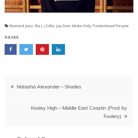
Bastard Jazz
,
Illa J
,
J Dilla
,
Jay Dee
,
Moka Only
,
Potatohead People
SHARE
Navigace
Natasha Alexander – Shades
pro
Kooley High – Middle East Coastin (Prod. by
příspěvek
Foolery)