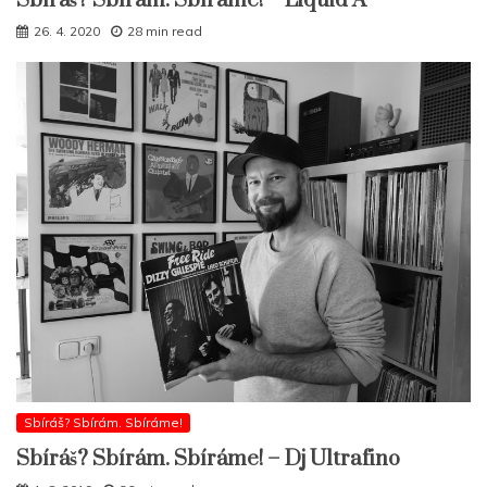
Sbíráš? Sbírám. Sbíráme! – Liquid A
26. 4. 2020
28 min read
Sbíráš? Sbírám. Sbíráme!
Sbíráš? Sbírám. Sbíráme! – Dj Ultrafino