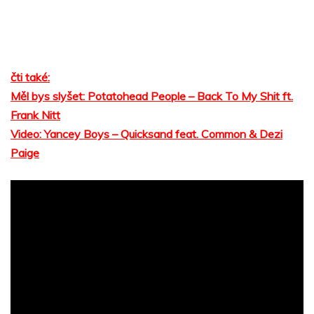
čti také:
Měl bys slyšet: Potatohead People – Back To My Shit ft.
Frank Nitt
Video: Yancey Boys – Quicksand feat. Common & Dezi
Paige