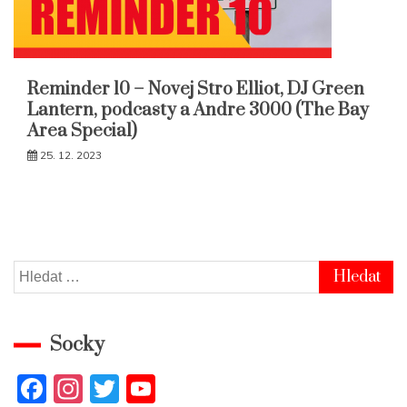
Reminder 10 – Novej Stro Elliot, DJ Green
Lantern, podcasty a Andre 3000 (The Bay
Area Special)
25. 12. 2023
Vyhledávání
Socky
F
In
T
Y