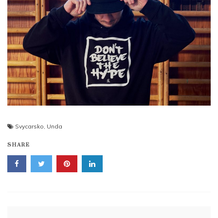
Svycarsko
,
Unda
SHARE