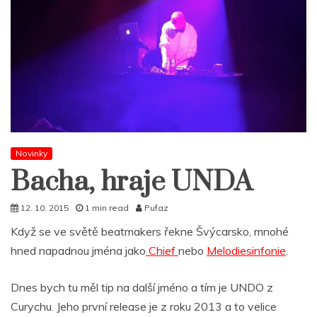
Novinky
Bacha, hraje UNDA
12. 10. 2015
1 min read
Pufaz
Když se ve světě beatmakers řekne Švýcarsko, mnohé
hned napadnou jména jako
Chief
nebo
Melodiesinfonie
.
Dnes bych tu měl tip na další jméno a tím je UNDO z
Curychu. Jeho první release je z roku 2013 a to velice