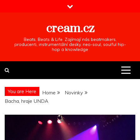
Skip
to
content
cream.cz
Beats, Beats & Life. Zajímají nás beatmakers,
producenti, instrumentální desky, neo-soul, soulful hip-
hop a knowledge
You are Here
Home
Novinky
Bacha, hraje UNDA