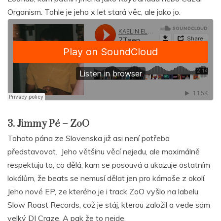
Organism. Tohle je jeho x let stará věc, ale jako jo.
3. Jimmy Pé – ZoO
Tohoto pána ze Slovenska již asi není potřeba
představovat. Jeho většinu věcí nejedu, ale maximálně
respektuju to, co dělá, kam se posouvá a ukazuje ostatním
lokálům, že beats se nemusí dělat jen pro kámoše z okolí.
Jeho nové EP, ze kterého je i track ZoO vyšlo na labelu
Slow Roast Records, což je stáj, kterou založil a vede sám
velký DJ Craze. A pak že to nejde.