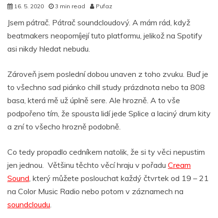
16. 5. 2020
3 min read
Pufaz
Jsem pátrač. Pátrač soundcloudový. A mám rád, když
beatmakers neopomíjejí tuto platformu, jelikož na Spotify
asi nikdy hledat nebudu.
Zároveň jsem poslední dobou unaven z toho zvuku. Buď je
to všechno sad piánko chill study prázdnota nebo ta 808
basa, která mě už úplně sere. Ale hrozně. A to vše
podpořeno tím, že spousta lidí jede Splice a laciný drum kity
a zní to všecho hrozně podobně.
Co tedy propadlo cedníkem natolik, že si ty věci nepustim
jen jednou. Většinu těchto věcí hraju v pořadu
Cream
Sound
, který můžete poslouchat každý čtvrtek od 19 – 21
na Color Music Radio nebo potom v záznamech na
soundcloudu
.