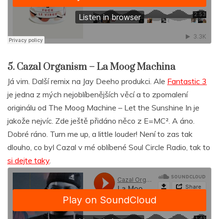
5. Cazal Organism – La Moog Machina
Já vim. Další remix na Jay Deeho produkci. Ale
Fantastic 3
je jedna z mých nejoblíbenějších věcí a to zpomalení
originálu od The Moog Machine – Let the Sunshine In je
jakože nejvíc. Zde ještě přidáno něco z E=MC². A áno.
Dobré ráno. Turn me up, a little louder! Není to zas tak
dlouho, co byl Cazal v mé oblíbené Soul Circle Radio, tak to
si dejte taky
.