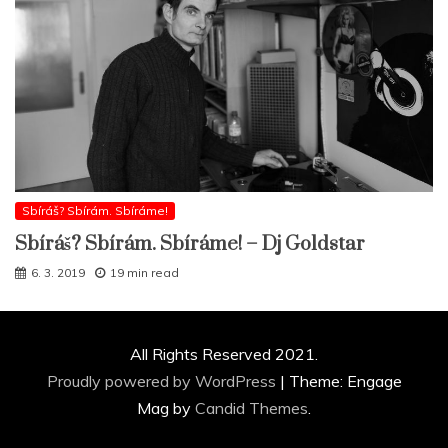
Sbíráš? Sbírám. Sbíráme!
Sbíráš? Sbírám. Sbíráme! – Dj Goldstar
6. 3. 2019
19 min read
All Rights Reserved 2021.
Proudly powered by WordPress
|
Theme: Engage
Mag by
Candid Themes
.