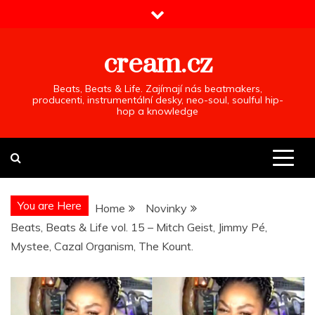
Skip
to
content
cream.cz
Beats, Beats & Life. Zajímají nás beatmakers,
producenti, instrumentální desky, neo-soul, soulful hip-
hop a knowledge
You are Here
Home
Novinky
Beats, Beats & Life vol. 15 – Mitch Geist, Jimmy Pé,
Mystee, Cazal Organism, The Kount.