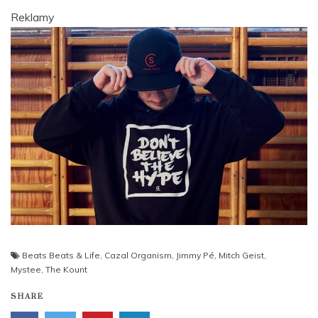
Reklamy
Beats Beats & Life
,
Cazal Organism
,
Jimmy Pé
,
Mitch Geist
,
Mystee
,
The Kount
SHARE