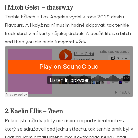
1.Mitch Geist – thasswhy
Tenhle běloch z Los Angeles vydal v roce 2019 desku
Flavours. A i když na ní musim hodně skipovat, tak tenhle
track ubral z mí karty nějakej drobák. A použít life’s a bitch
and then you die bude fungovat vždy.
2. Kaelin Ellis – 7teen
Pokud jste někdy jeli ty mezinárodní party beatmakers,
který se sdružovali pod jednu střechu, tak tenhle amík byl v
Loaflab, kam patřili i jména jako Kaytranada nebo Cazal