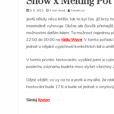
Show x Melting Pot
8. 6. 2013
2 min read
Cream.cz
Jestli někdy něco letělo, tak to byl čas. Již brzy t
maximálně vyhovuje. Občas ale člověk přemejšlí, k
možnostmi dalším lidem. Ta možnost najednou při
22:00 do 00:00 na
rádiu Wave
. V tomto pořadu
jednat o nějaké vypíchnutí konkrétních lidí a uměl
V tomto prvním, testovacím, vysílání jsem si vybr
poslechu záznamu budete moci slyšet všechny zás
Dějte vědět, co vy na to a jestli si myslíte, že r
hostování bude 17.6 a bude se jednat o vinylový
Sleduj
Kruton