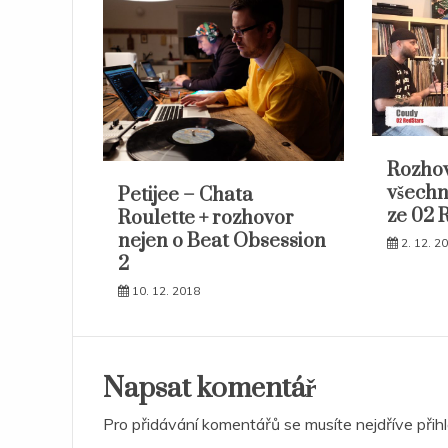
Rozhov
všechn
Petijee – Chata
ze 02 
Roulette + rozhovor
nejen o Beat Obsession
2. 12. 2
2
10. 12. 2018
Napsat komentář
Pro přidávání komentářů se musíte nejdříve
přih