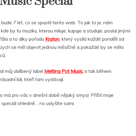
 Music Special
o bude 7 let, co se spustil tento web. To jak to je, nám
de by tu muziku, kterou miluje, kupuje a studuje, poslal jinými
šla a to díky pořadu
Kruton
, který vysílá každé pondělí od
 bych se měl objevit jednou měsíčně a pokaždé by se mělo
ců.
al můj oblíbený label
Melting Pot Music
a tak během
adní lidi, kteří tam vydávají.
ádio má pro vás v dnešní době nějaký smysl. Příští moje
 speciál ohledně… no uslyšíte sami.