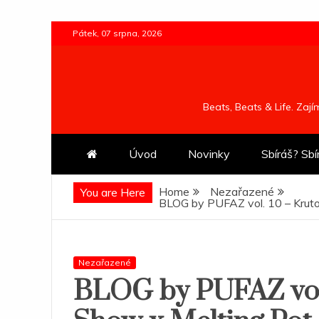
Skip
Pátek, 07 srpna, 2026
to
content
Beats, Beats & Life. Zaj
Úvod
Novinky
Sbíráš? Sbí
Home
Nezařazené
You are Here
BLOG by PUFAZ vol. 10 – Kruto
Nezařazené
BLOG by PUFAZ vol.