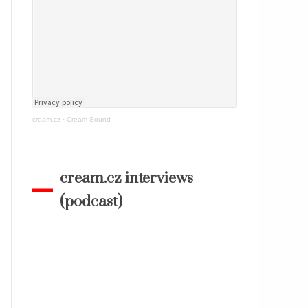
cream.cz
·
Cream Sound
cream.cz interviews
(podcast)