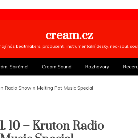
cream.cz
ímají nás beatmakers, producenti, instrumentální desky, neo-soul, so
rám. Sbíráme!
Cream Sound
Rozhovory
Recen
n Radio Show x Melting Pot Music Special
 10 – Kruton Radio