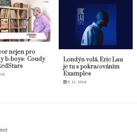
or nejen pro
y b-boys: Coudy
Londýn volá. Eric Lau
RedStars
je tu s pokračováním
Examples
018
5. 11. 2018
lásit
.