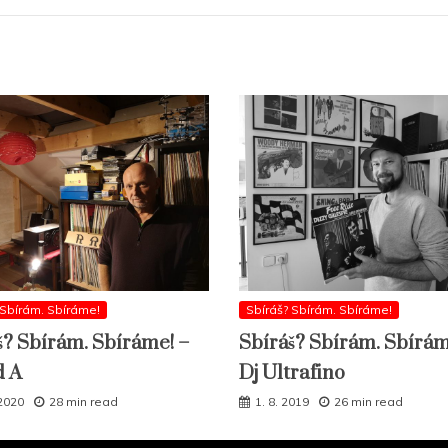
 Sbírám. Sbíráme!
Sbíráš? Sbírám. Sbíráme!
š? Sbírám. Sbíráme! –
Sbíráš? Sbírám. Sbírám
d A
Dj Ultrafino
 2020
28 min read
1. 8. 2019
26 min read