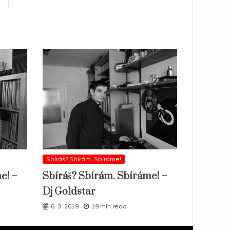
Sbíráš? Sbírám. Sbíráme!
e! –
Sbíráš? Sbírám. Sbíráme! –
Dj Goldstar
6. 3. 2019
19 min read