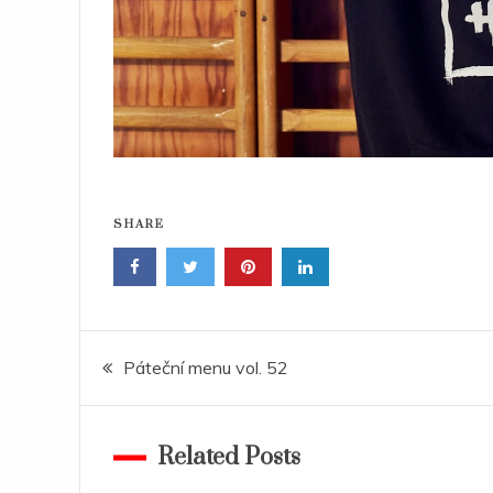
SHARE
Navigace
Páteční menu vol. 52
pro
Related Posts
příspěvek