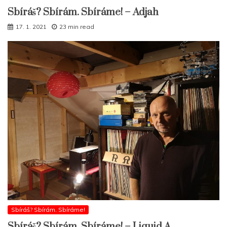
Sbíráš? Sbírám. Sbíráme! – Adjah
17. 1. 2021
23 min read
Sbíráš? Sbírám. Sbíráme!
Sbíráš? Sbírám. Sbíráme! – Liquid A