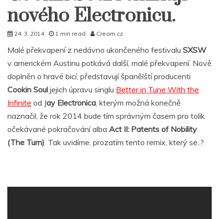
nového Electronicu.
24. 3. 2014
1 min read
Cream.cz
Malé překvapení z nedávno ukončeného festivalu
SXSW
v americkém Austinu potkává další, malé překvapení. Nově
doplněn o hravé bicí, představují španělští producenti
Cookin Soul
jejich úpravu singlu
Better in Tune With the
Infinite
od J
ay Electronica
, kterým možná konečně
naznačil, že rok 2014 bude tím správným časem pro tolik
očekávané pokračování alba
Act II: Patents of Nobility
(The Turn)
. Tak uvidíme, prozatím tento remix, který se..?