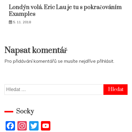
Londýn volá. Eric Lau je tu s pokračováním
Examples
5. 11. 2018
Napsat komentář
Pro přidávání komentářů se musíte nejdříve
přihlásit
.
Vyhledávání
Socky
F
In
T
Y