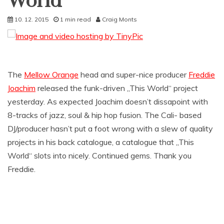
World
10. 12. 2015
1 min read
Craig Monts
The
Mellow Orange
head and super-nice producer
Freddie
Joachim
released the funk-driven „This World“ project
yesterday. As expected Joachim doesn’t dissapoint with
8-tracks of jazz, soul & hip hop fusion. The Cali- based
DJ/producer hasn’t put a foot wrong with a slew of quality
projects in his back catalogue, a catalogue that „This
World“ slots into nicely. Continued gems. Thank you
Freddie.