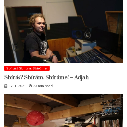
Sbíráš? Sbírám. Sbíráme!
Sbíráš? Sbírám. Sbíráme! – Adjah
17. 1. 2021
23 min read