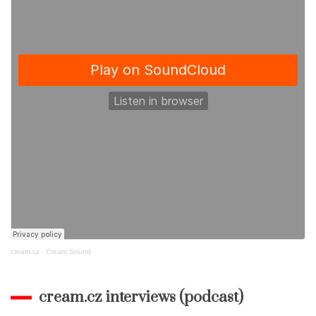
k
cream.cz
·
Cream Sound
cream.cz interviews (podcast)