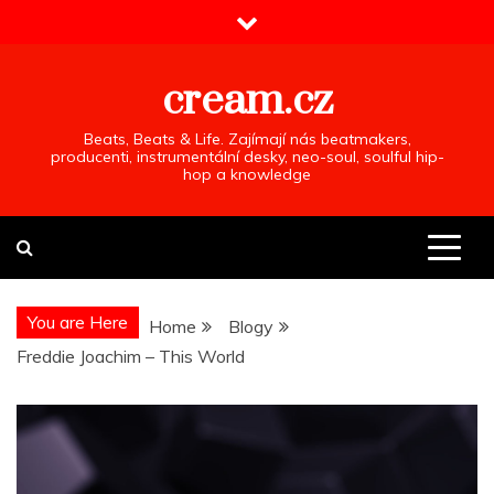
Skip
to
content
cream.cz
Beats, Beats & Life. Zajímají nás beatmakers,
producenti, instrumentální desky, neo-soul, soulful hip-
hop a knowledge
You are Here
Home
Blogy
Freddie Joachim – This World