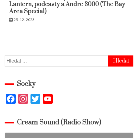
Lantern, podcasty a Andre 3000 (The Bay
Area Special)
25. 12. 2023
Vyhledávání
Socky
F
In
T
Y
a
st
w
o
c
a
itt
u
Cream Sound (Radio Show)
e
gr
er
T