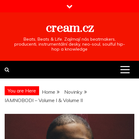
Skip
to
content
cream.cz
Beats, Beats & Life. Zajímají nás beatmakers,
producenti, instrumentální desky, neo-soul, soulful hip-
hop a knowledge
You are Here
Home
Novinky
IAMNOBODI – Volume I & Volume II