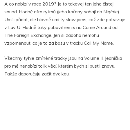
A co nabízí v roce 2019? Je to takovej ten jeho čistej
sound. Hodně afro rytmů (jeho kořeny sahají do Nigérie).
Umí i přidat, ale hlavně umí ty slow jams, což zde potvrzuje
v Luv U. Hodně taky pobavil remix na Come Around od
The Foreign Exchange. Jen si zaboha nemohu
vzpomenout, co je to za basu v tracku Call My Name.
Všechny tyhle zmíněné tracky jsou na Volume II. Jednička
pro mě nenabízí tolik věcí, kterém bych si pustil znovu.
Takže doporučuju začít dvojkou.