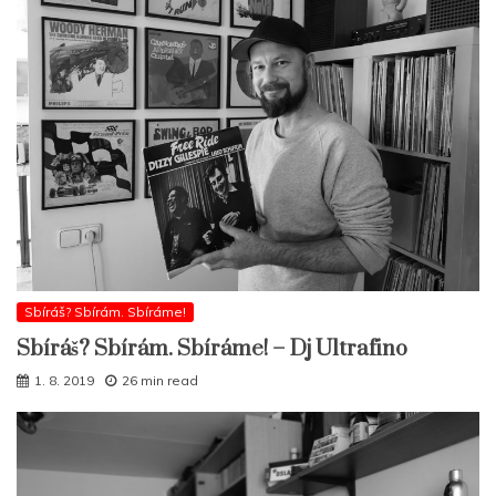
Sbíráš? Sbírám. Sbíráme!
Sbíráš? Sbírám. Sbíráme! – Dj Ultrafino
1. 8. 2019
26 min read