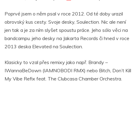
Poprvé jsem o něm psal v roce 2012. Od té doby urazil
obrovský kus cesty. Svoje desky, Soulection. Nic ale není
jen tak a je za ním slyšet spoustu práce. Jeho sólo věci na
bandcampu. jeho desky na Jakarta Records či hned v roce
2013 deska Elevated na Soulection.
Klasicky to vzal přes remixy jako např. Brandy –
IWannaBeDown (IAMNOBODI RMX) nebo Bitch, Don’t Kill
My Vibe Refix feat. The Clubcasa Chamber Orchestra.