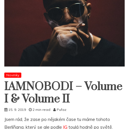
Novinky
IAMNOBODI – Volume
I & Volume II
15. 9. 2019
2 min read
Pufaz
Jsem rád, že zase po nějakém čase tu máme tohoto
Berlíňana, který se ale podle
IG
toulá hodně po světě.