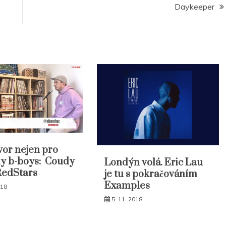
Daykeeper
or nejen pro
y b-boys: Coudy
Londýn volá. Eric Lau
RedStars
je tu s pokračováním
Examples
018
5. 11. 2018