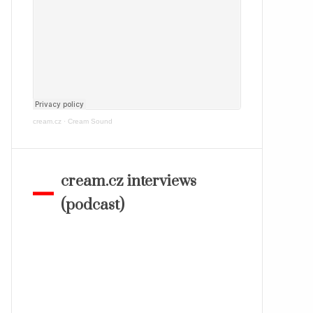
cream.cz
·
Cream Sound
cream.cz interviews
(podcast)