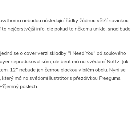
wthorna nebudou následující řádky žádnou větší novinkou,
í to nejčerstvější info, ale pokud to někomu uniklo, snad bude
edná se o cover verzi skladby "I Need You" od soulového
Mayer neprodukoval sám, ale beat má na svědomí Nottz. Jak
m, 12" nebude jen černou plackou v bílém obalu. Nyní se
 který má na svědomí ilustrátor s přezdívkou Freegums.
 Příjemný poslech.