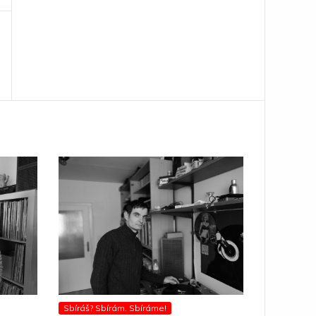
Sbíráš? Sbírám. Sbíráme!