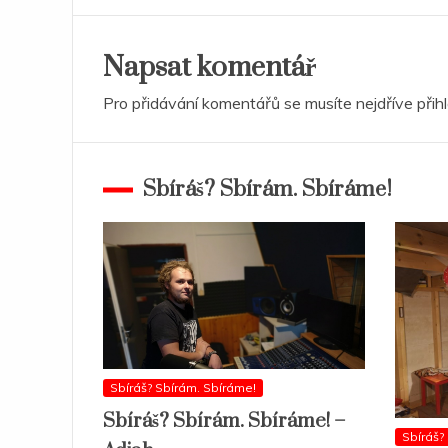
Napsat komentář
Pro přidávání komentářů se musíte nejdříve
přih
Sbíráš? Sbírám. Sbíráme!
Sbíráš? Sbírám. Sbíráme!
Sbíráš? Sbírám. Sbíráme! –
Sbíráš?