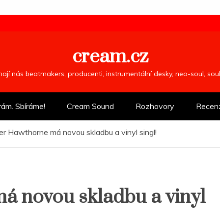
cream.cz
ímají nás beatmakers, producenti, instrumentální desky, neo-soul, so
rám. Sbíráme!
Cream Sound
Rozhovory
Recen
r Hawthorne má novou skladbu a vinyl singl!
 novou skladbu a vinyl