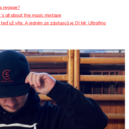
s reggae?
´s all about the music mixtape
 teď už víte. A jedním ze zástupců je DJ Mr. Ultrafino