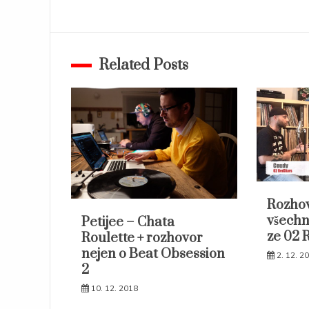
pro
příspěvek
Related Posts
Rozhov
všechn
Petijee – Chata
ze 02 
Roulette + rozhovor
nejen o Beat Obsession
2. 12. 2
2
10. 12. 2018