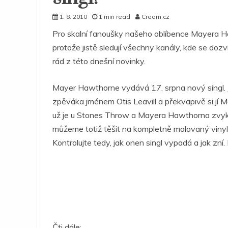
1. 8. 2010
1 min read
Cream.cz
Pro skalní fanoušky našeho oblíbence Mayera Ha
protože jistě sledují všechny kanály, kde se dozv
rád z této dnešní novinky.
Mayer Hawthorne vydává 17. srpna nový singl. J
zpěváka jménem Otis Leavill a překvapivě si jí 
už je u Stones Throw a Mayera Hawthorna zvyke
můžeme totiž těšit na kompletně malovaný vinyl,
Kontrolujte tedy, jak onen singl vypadá a jak zní.
Čti dále: