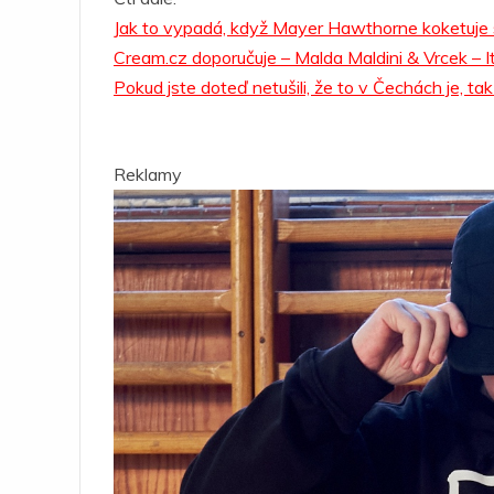
Jak to vypadá, když Mayer Hawthorne koketuje 
Cream.cz doporučuje – Malda Maldini & Vrcek – It
Pokud jste doteď netušili, že to v Čechách je, tak
Reklamy