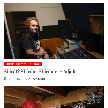
Sbíráš? Sbírám. Sbíráme!
Sbíráš? Sbírám. Sbíráme! – Adjah
17. 1. 2021
23 min read