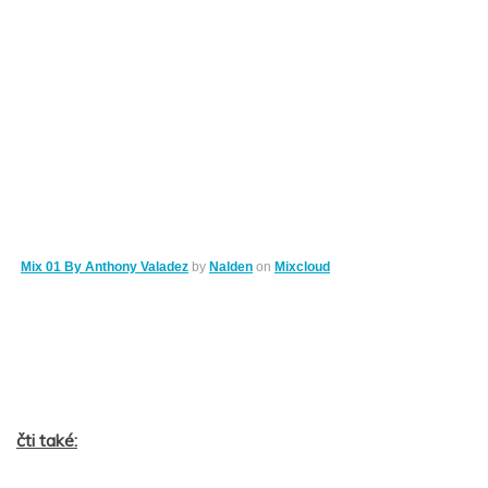
Mix 01 By Anthony Valadez
by
Nalden
on
Mixcloud
čti také: