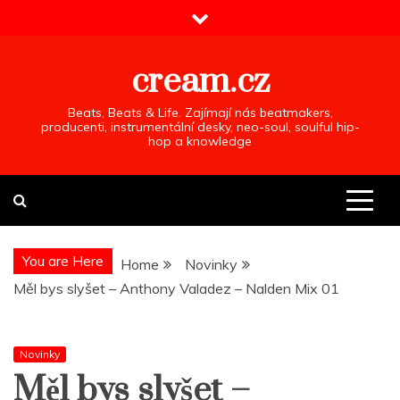
Skip
to
content
cream.cz
Beats, Beats & Life. Zajímají nás beatmakers,
producenti, instrumentální desky, neo-soul, soulful hip-
hop a knowledge
You are Here
Home
Novinky
Měl bys slyšet – Anthony Valadez – Nalden Mix 01
Novinky
Měl bys slyšet –