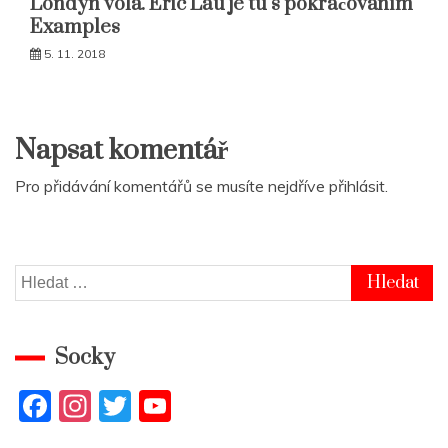
Londýn volá. Eric Lau je tu s pokračováním
Examples
5. 11. 2018
Napsat komentář
Pro přidávání komentářů se musíte nejdříve
přihlásit
.
Vyhledávání
Socky
F
In
T
Y
a
st
w
o