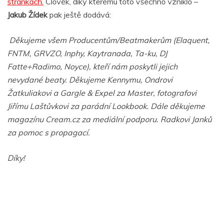
stránkách.
Člověk, díky kterému toto všechno vzniklo –
Jakub Žídek
pak ještě dodává:
Děkujeme všem Producentům/Beatmakerům (Elaquent,
FNTM, GRVZO, Inphy, Kaytranada, Ta-ku, DJ
Fatte+Radimo, Noyce), kteří nám poskytli jejich
nevydané beaty. Děkujeme Kennymu, Ondrovi
Žatkuliakovi a Gargle & Expel za Master, fotografovi
Jiřímu Laštůvkovi za parádní Lookbook. Dále děkujeme
magazínu Cream.cz za mediální podporu. Radkovi Janků
za pomoc s propagací.
Díky!