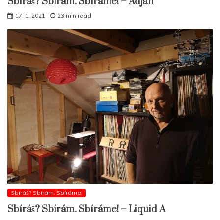
Sbíráš? Sbírám. Sbíráme! – Adjah
17. 1. 2021
23 min read
Sbíráš? Sbírám. Sbíráme!
Sbíráš? Sbírám. Sbíráme! – Liquid A