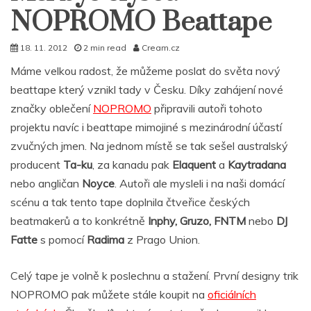
NOPROMO Beattape
18. 11. 2012
2 min read
Cream.cz
Máme velkou radost, že můžeme poslat do světa nový
beattape který vznikl tady v Česku. Díky zahájení nové
značky oblečení
NOPROMO
připravili autoři tohoto
projektu navíc i beattape mimojiné s mezinárodní účastí
zvučných jmen. Na jednom místě se tak sešel australský
producent
Ta-ku
, za kanadu pak
Elaquent
a
Kaytradana
nebo angličan
Noyce
. Autoři ale mysleli i na naši domácí
scénu a tak tento tape doplnila čtveřice českých
beatmakerů a to konkrétně
Inphy, Gruzo, FNTM
nebo
DJ
Fatte
s pomocí
Radima
z Prago Union.
Celý tape je volně k poslechnu a stažení. První designy trik
NOPROMO pak můžete stále koupit na
oficiálních