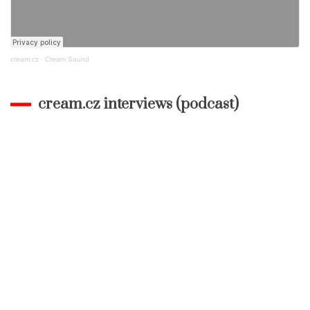
cream.cz
·
Cream Sound
cream.cz interviews (podcast)