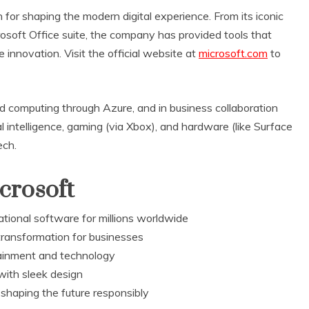
or shaping the modern digital experience. From its iconic
soft Office suite, the company has provided tools that
 innovation. Visit the official website at
microsoft.com
to
ud computing through Azure, and in business collaboration
al intelligence, gaming (via Xbox), and hardware (like Surface
ech.
crosoft
ional software for millions worldwide
transformation for businesses
ainment and technology
ith sleek design
 shaping the future responsibly