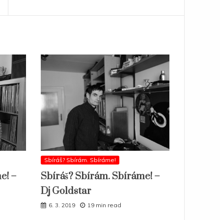
Sbíráš? Sbírám. Sbíráme!
e! –
Sbíráš? Sbírám. Sbíráme! –
Dj Goldstar
6. 3. 2019
19 min read