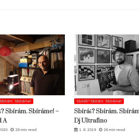
 Sbírám. Sbíráme!
Sbíráš? Sbírám. Sbíráme!
š? Sbírám. Sbíráme! –
Sbíráš? Sbírám. Sbírám
d A
Dj Ultrafino
 2020
28 min read
1. 8. 2019
26 min read