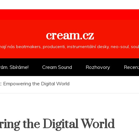
cream.cz
ímají nás beatmakers, producenti, instrumentální desky, neo-soul, so
rám. Sbíráme!
Cream Sound
Rozhovory
Recen
t: Empowering the Digital World
ing the Digital World