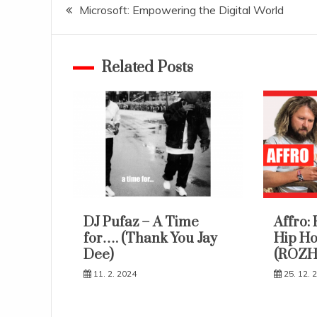
Navigace
Microsoft: Empowering the Digital World
pro
Related Posts
příspěvek
DJ Pufaz – A Time
Affro: 
for…. (Thank You Jay
Hip H
Dee)
(ROZ
11. 2. 2024
25. 12. 