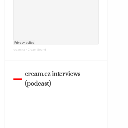
cream.cz
·
Cream Sound
cream.cz interviews
(podcast)