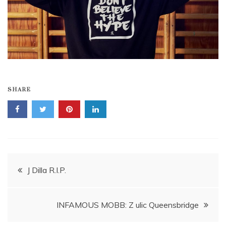
SHARE
Navigace
J Dilla R.I.P.
pro
INFAMOUS MOBB: Z ulic Queensbridge
příspěvek