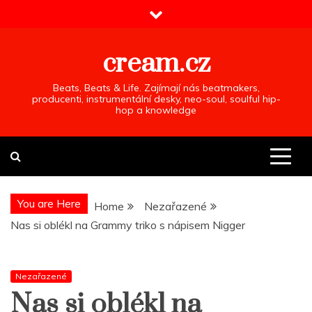
Skip
to
content
cream.cz
Beats, Beats & Life. Zajímají nás beatmakers,
producenti, instrumentální desky, neo-soul, soulful hip-
hop a knowledge
You are Here
Home
Nezařazené
Nas si oblékl na Grammy triko s nápisem Nigger
Nezařazené
Nas si oblékl na