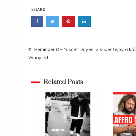
SHARE
Navigace
Reminder 8 – Yussef Dayes, 2 super tejpy a krá
Waajeed
pro
příspěvek
Related Posts