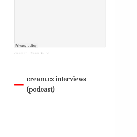
cream.cz
·
Cream Sound
cream.cz interviews
(podcast)