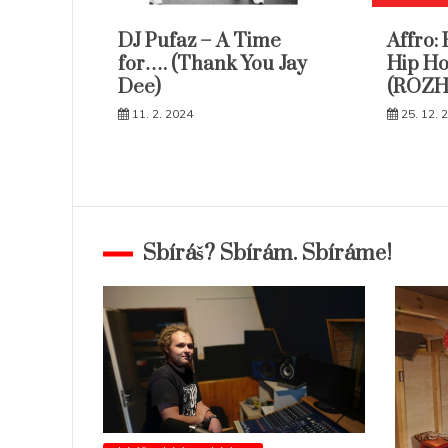
DJ Pufaz – A Time
Affro: 
for…. (Thank You Jay
Hip H
Dee)
(ROZ
11. 2. 2024
25. 12. 
Sbíráš? Sbírám. Sbíráme!