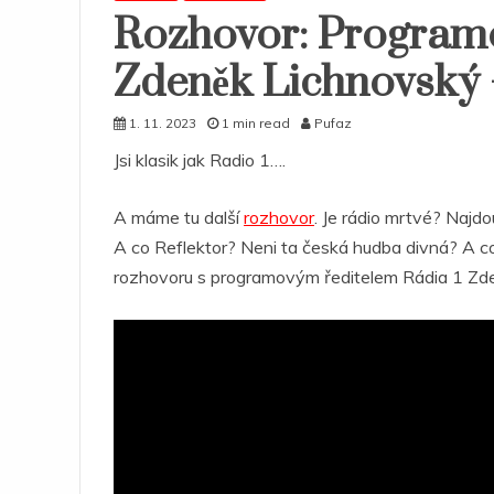
Rozhovor: Programovy
Zdeněk Lichnovský 
1. 11. 2023
1 min read
Pufaz
Jsi klasik jak Radio 1….
A máme tu další
rozhovor
. Je rádio mrtvé? Najdo
A co Reflektor? Neni ta česká hudba divná? A co 
rozhovoru s programovým ředitelem Rádia 1 Z