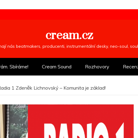
cream.cz
ímají nás beatmakers, producenti, instrumentální desky, neo-soul, so
rám. Sbíráme!
Cream Sound
Rozhovory
Recen
adia 1 Zdeněk Lichnovský – Komunita je základ!