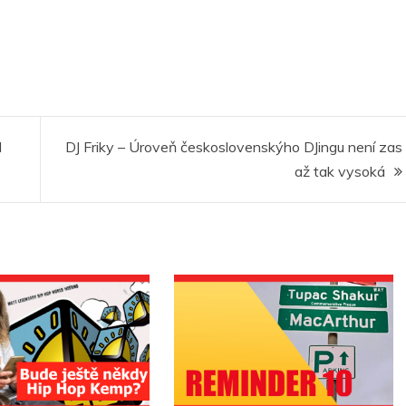
l
DJ Friky – Úroveň československýho DJingu není zas
až tak vysoká