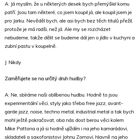
A: Já myslím, že u některých desek bych přemýšlel komu
patří. Jsou tam některé, co jsem koupil já, ale koupil jsem je
pro Jarku. Nevěděl bych, ale asi bych bez těch titulů přežil,
protože je má radši, než já. Ale my se rozcházet
nebudeme, takže dělit se budeme dál jen o jídlo v kuchyni a
zubní pastu v koupelně.
J: Nikdy
Zaměřujete se na určitý druh hudby?
A: Ne, sbíráme naši oblíbenou hudbu. Hodně to jsou
experimentální věci, styly jako třeba free jazz, avant-
garde jazz, noise, techno metal, industrial metal a tak bych
mohl ještě pokračovat, oba nás dost berou věci kolem
Mike Pattona a já si hodně ujíždím i na jeho kamarádovi,
skladateli a saxofonistovi Johnu Zornovi, hlavně na jeho