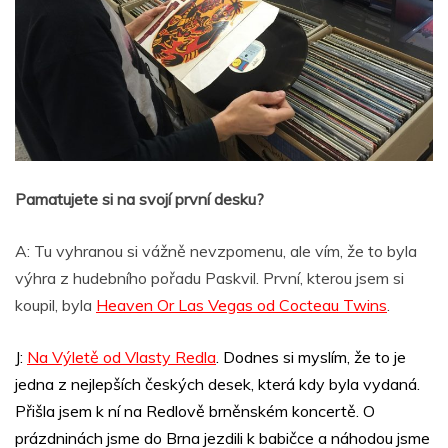
Pamatujete si na svojí první desku?
A: Tu vyhranou si vážně nevzpomenu, ale vím, že to byla
výhra z hudebního pořadu Paskvil. První, kterou jsem si
koupil, byla
Heaven Or Las Vegas od Cocteau Twins
.
J:
Na Výletě od Vlasty Redla
.
Dodnes si myslím, že to je
jedna z nejlepších českých desek, která kdy byla vydaná.
Přišla jsem k ní na Redlově brněnském koncertě. O
prázdninách jsme do Brna jezdili k babičce a náhodou jsme