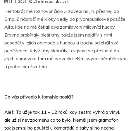
31. 5. 2016
13 min read
vrcek
Tentokrát mě rozhovor číslo 3 zavedl na jih, přesněji do
Brna. Z nádraží mé kroky vedly do prvorepublikové pasáže
Alfa, kde na mě čekali dva zamilovaní milovníci hudby.
Zrovna probíhaly bleší trhy, takže jsem nejdřív s nimi
poseděl v jejich obchodě s hudbou a trochu odlehčil své
peněžence. Když trhy skončily, tak jsme se přesunuli do
jejich domova a tam mě provedli celým svým sběratelským
a profesním životem.
Co vás přivedlo k tomuhle nosiči?
Aleš: To už je tak 11 – 12 roků, kdy sestra vyhrála vinyl,
ale už si nevzpomenu co to bylo. Neměl jsem gramofon,
tak jsem si ho pouštěl u kamarádů a taky si ho nechal