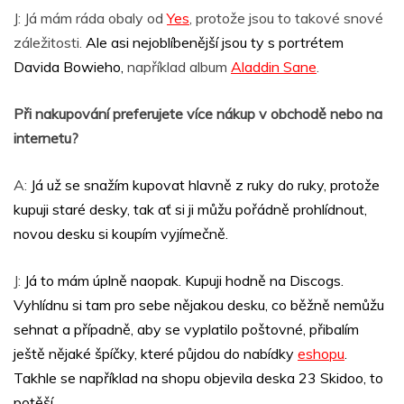
J: Já mám ráda obaly od
Yes
, protože jsou to takové snové
záležitosti.
Ale asi nejoblíbenější jsou ty s portrétem
Davida Bowieho,
například album
Aladdin Sane
.
Při nakupování preferujete více nákup v obchodě nebo na
internetu?
A:
Já už se snažím kupovat hlavně z ruky do ruky, protože
kupuji staré desky, tak ať si ji můžu pořádně prohlídnout,
novou desku si koupím vyjímečně.
J:
Já to mám úplně naopak. Kupuji hodně na Discogs.
Vyhlídnu si tam pro sebe nějakou desku, co běžně nemůžu
sehnat a případně, aby se vyplatilo poštovné, přibalím
ještě nějaké špíčky, které půjdou do nabídky
eshopu
.
Takhle se například na shopu objevila deska 23 Skidoo, to
potěší…