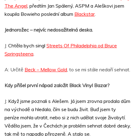
The Angel
, předtím Jan Spálený, ASPM a Aleškovi jsem
koupila Bowieho poslední album
Blackstar
.
Jednorožec – nejvíc nedosažitelná deska.
J:
Chtěla bych singl
Streets Of Philadelphia od Bruce
Springsteena
.
A: Určitě
Beck – Mellow Gold
, to se mi stále nedaří sehnat.
Kdy přišel první nápad založit Black Vinyl Bazar?
J:
Když jsme poznali s Alešem. Já jsem zrovna prodala dům
na východě a hledala, čím se budu živit. Buď jsem ty
peníze mohla utratit, nebo si z nich udělat svoje živobytí.
Věděla jsem, že v Čechách je problém sehnat dobré desky,
tak mě to napadlo přirozeně. A stalo se.