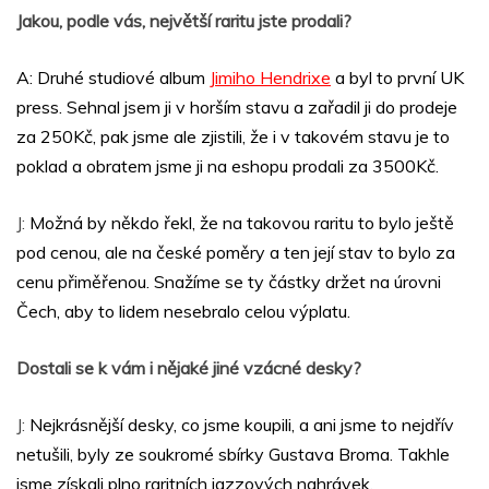
Jakou, podle vás, největší raritu jste prodali?
A: Druhé studiové album
Jimiho Hendrixe
a byl to první UK
press. Sehnal jsem ji v horším stavu a zařadil ji do prodeje
za 250Kč, pak jsme ale zjistili, že i v takovém stavu je to
poklad a obratem jsme ji na eshopu prodali za 3500Kč.
J:
Možná by někdo řekl, že na takovou raritu to bylo ještě
pod cenou, ale na české poměry a ten její stav to bylo za
cenu přiměřenou. Snažíme se ty částky držet na úrovni
Čech, aby to lidem nesebralo celou výplatu.
Dostali se k vám i nějaké jiné vzácné desky?
J:
Nejkrásnější desky, co jsme koupili, a ani jsme to nejdřív
netušili, byly ze soukromé sbírky Gustava Broma. Takhle
jsme získali plno raritních jazzových nahrávek.