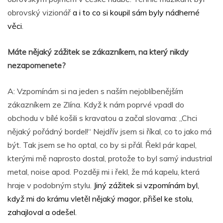
obrovský vizionář
a i to co si koupil sám byly nádherné
věci
.
Máte nějaký zážitek se zákazníkem, na který nikdy
nezapomenete?
A: Vzpomínám si na jeden s naším nejoblíbenějším
zákazníkem ze Zlína. Když k nám poprvé vpadl do
obchodu v bílé košili s kravatou a začal slovama: „Chci
nějaký pořádný bordel!“ Nejdřív jsem si říkal, co to jako má
být. Tak jsem se ho optal, co by si přál. Řekl pár kapel,
kterými mě naprosto dostal, protože to byl samý industrial
metal, noise apod. Později mi i řekl, že má kapelu, která
hraje v podobným stylu.
Jiný zážitek si vzpomínám byl,
když mi do krámu vletěl nějaký magor, přišel ke stolu,
zahajloval a odešel.