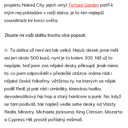
projektu Naked City, jejich vinyl
Torture Garden
patří k
mým nej pokladům v naší sbírce, je to ten nejlepší
soundtrack ke konci světa.
Zkuste mi vaši sbírku trochu více popsat.
A:
Ta sbírka už není ani tak velká. Nejvíc desek jsme měli
asi jen okolo 500 kusů, nyní je to kolem 300. Níž už to
nepůjde, teď jsem zas nějaké desky přikoupil. Jinak mimo
to, co jsem odpověděl v předešlé otázce, máme rádi i
nějaké české folkařiny, většinou ty, na kterých se nějak
podílí Redl, já pak rád i cimbálky, klasickou hudbu,
devadesátkový hip hop a starý hardcore a punk. No, když
se tam podíváš, tak najdeš vedle sebe desky od Vlasty
Redla, Ministry, Michaela Jacksona, King Crimson, Mozarta
a Cypress Hill, prostě pořádný mišmaš.