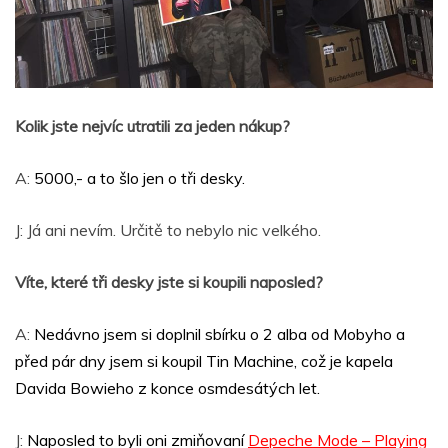
Kolik jste nejvíc utratili za jeden nákup?
A:
5000,- a to šlo jen o tři desky.
J: Já ani nevím. Určitě to nebylo nic velkého.
Víte, které tři desky jste si koupili naposled?
A:
Nedávno jsem si doplnil sbírku o 2 alba od Mobyho a
před pár dny jsem si koupil Tin Machine, což je kapela
Davida Bowieho z konce osmdesátých let.
J:
Naposled to byli oni zmiňovaní
Depeche Mode – Playing