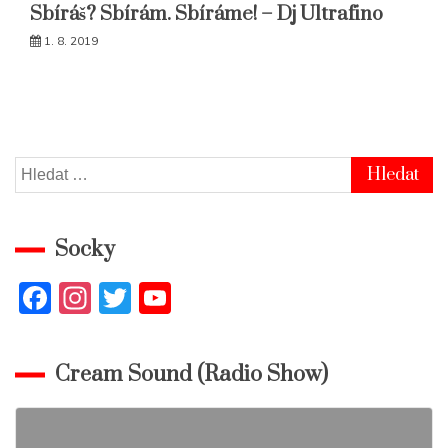
Sbíráš? Sbírám. Sbíráme! – Dj Ultrafino
1. 8. 2019
Vyhledávání
Socky
F
In
T
Y
a
st
w
o
c
a
itt
u
Cream Sound (Radio Show)
e
gr
er
T
b
a
u