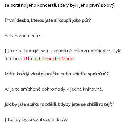
se ocitli na jeho koncertě, který byl i jeho první sólový.
První deska, kterou jste si koupili jako pár?
A: Nevzpomenu si.
J: Já ano. Teda já jsem ji koupila Aleškovi na Vánoce. Bylo
to album
Ultra od Depeche Mode
.
Máte každý vlastní poličku nebo sbíráte společně?
A: Je to smíchané dohromady v jedné knihovně.
Jak by jste sbírku rozdělili, kdyby jste se chtěli rozejít?
J: Každý by si vzal svoje desky.