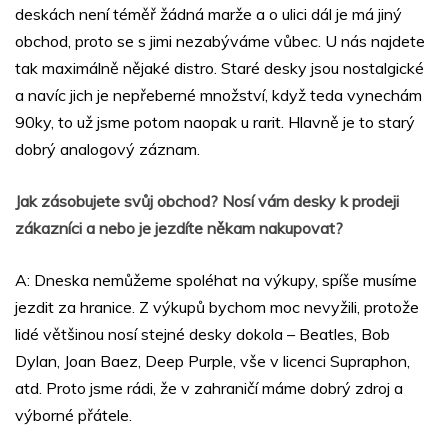
deskách není téměř žádná marže a o ulici dál je má jiný
obchod, proto se s jimi nezabýváme vůbec. U nás najdete
tak maximálně nějaké distro. Staré desky jsou nostalgické
a navíc jich je nepřeberné množství, když teda vynechám
90ky, to už jsme potom naopak u rarit. Hlavně je to starý
dobrý analogový záznam.
Jak zásobujete svůj obchod? Nosí vám desky k prodeji
zákazníci a nebo je jezdíte někam nakupovat?
A: Dneska nemůžeme spoléhat na výkupy, spíše musíme
jezdit za hranice. Z výkupů bychom moc nevyžili, protože
lidé většinou nosí stejné desky dokola – Beatles, Bob
Dylan, Joan Baez, Deep Purple, vše v licenci Supraphon,
atd. Proto jsme rádi, že v zahraničí máme dobrý zdroj a
výborné přátele.