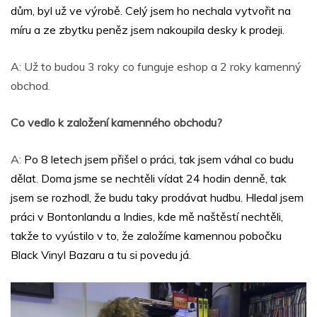
dům, byl už ve výrobě. Celý jsem ho nechala vytvořit na
míru a ze zbytku peněz jsem nakoupila desky k prodeji.
A: Už to budou 3 roky co funguje eshop a 2 roky kamenný
obchod.
Co vedlo k založení kamenného obchodu?
A:
Po 8 letech jsem přišel o práci, tak jsem váhal co budu
dělat. Doma jsme se nechtěli vídat 24 hodin denně, tak
jsem se rozhodl, že budu taky prodávat hudbu. Hledal jsem
práci v Bontonlandu a Indies, kde mě naštěstí nechtěli,
takže to vyústilo v to, že založíme kamennou pobočku
Black Vinyl Bazaru a tu si povedu já.