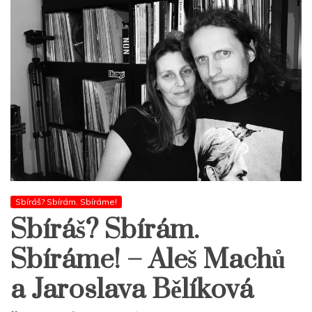
Sbíráš? Sbírám. Sbíráme!
Sbíráš? Sbírám.
Sbíráme! – Aleš Machů
a Jaroslava Bělíková