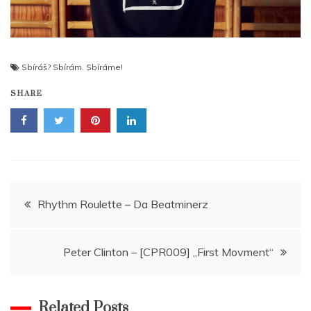
Sbíráš? Sbírám. Sbíráme!
SHARE
Navigace
Rhythm Roulette – Da Beatminerz
pro
Peter Clinton – [CPR009] „First Movment“
příspěvek
Related Posts