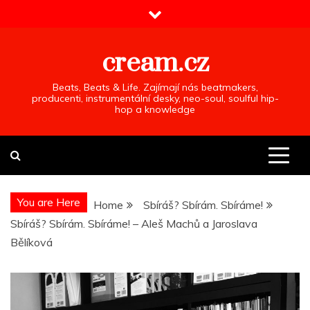
Skip
to
content
cream.cz
Beats, Beats & Life. Zajímají nás beatmakers,
producenti, instrumentální desky, neo-soul, soulful hip-
hop a knowledge
You are Here
Home
Sbíráš? Sbírám. Sbíráme!
Sbíráš? Sbírám. Sbíráme! – Aleš Machů a Jaroslava
Bělíková