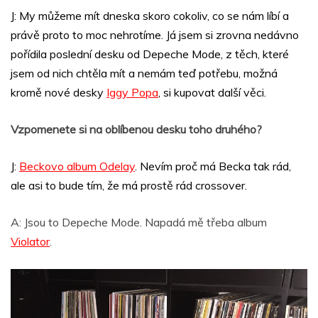
J: My můžeme mít dneska skoro cokoliv, co se nám líbí a
právě proto to moc nehrotíme. Já jsem si zrovna nedávno
pořídila poslední desku od Depeche Mode, z těch, které
jsem od nich chtěla mít a nemám teď potřebu, možná
kromě nové desky
Iggy Popa
, si kupovat další věci.
Vzpomenete si na oblíbenou desku toho druhého?
J:
Beckovo album Odelay
.
Nevím proč má Becka tak rád,
ale asi to bude tím, že má prostě rád crossover.
A: Jsou to Depeche Mode. Napadá mě třeba album
Violator
.