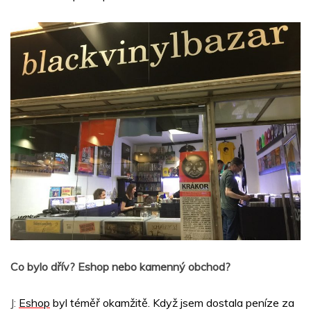
Co bylo dřív? Eshop nebo kamenný obchod?
J:
Eshop
byl téměř okamžitě. Když jsem dostala peníze za