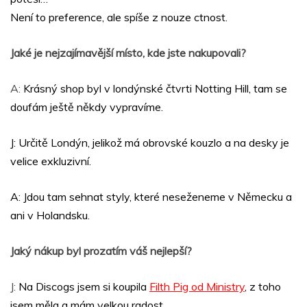
Není to preference, ale spíše z nouze ctnost.
Jaké je nejzajímavější místo, kde jste nakupovali?
A:
Krásný shop byl v londýnské čtvrti Notting Hill, tam se
doufám ještě někdy vypravíme.
J: Určitě Londýn, jelikož má obrovské kouzlo a na desky je
velice exkluzivní.
A: Jdou tam sehnat styly, které neseženeme v Německu a
ani v Holandsku.
Jaký nákup byl prozatím váš nejlepší?
J:
Na Discogs jsem si koupila
Filth Pig od Ministry
, z toho
jsem měla a mám velkou radost.