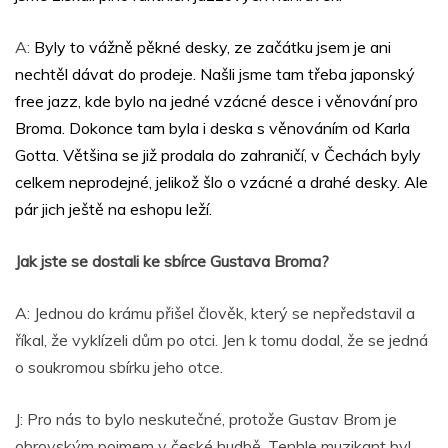
A:
Byly to vážně pěkné desky, ze začátku jsem je ani
nechtěl dávat do prodeje. Našli jsme tam třeba japonský
free jazz, kde bylo na jedné vzácné desce i věnování pro
Broma. Dokonce tam byla i deska s věnováním od Karla
Gotta. Většina se již prodala do zahraničí, v Čechách byly
celkem neprodejné, jelikož šlo o vzácné a drahé desky. Ale
pár jich ještě na eshopu leží.
Jak jste se dostali ke sbírce Gustava Broma?
A: Jednou do krámu přišel člověk, který se nepředstavil a
říkal, že vyklízeli dům po otci. Jen k tomu dodal, že se jedná
o soukromou sbírku jeho otce.
J: Pro nás to bylo neskutečné, protože Gustav Brom je
obrovským pojmem v české hudbě. Tenhle muzikant byl