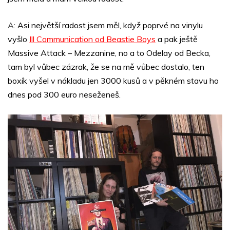
A:
Asi největší radost jsem měl, když poprvé na vinylu
vyšlo
Ill Communication od Beastie Boys
a pak ještě
Massive Attack – Mezzanine, no a to Odelay od Becka,
tam byl vůbec zázrak, že se na mě vůbec dostalo, ten
boxík vyšel v nákladu jen 3000 kusů a v pěkném stavu ho
dnes pod 300 euro neseženeš.