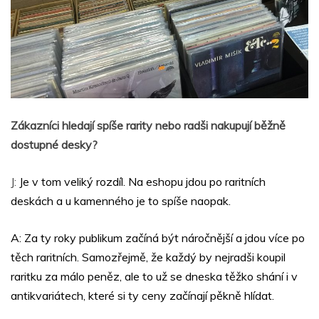
Zákazníci hledají spíše rarity nebo radši nakupují běžně
dostupné desky?
J:
Je v tom veliký rozdíl. Na eshopu jdou po raritních
deskách a u kamenného je to spíše naopak.
A: Za ty roky publikum začíná být náročnější a jdou více po
těch raritních. Samozřejmě, že každý by nejradši koupil
raritku za málo peněz, ale to už se dneska těžko shání i v
antikvariátech, které si ty ceny začínají pěkně hlídat.