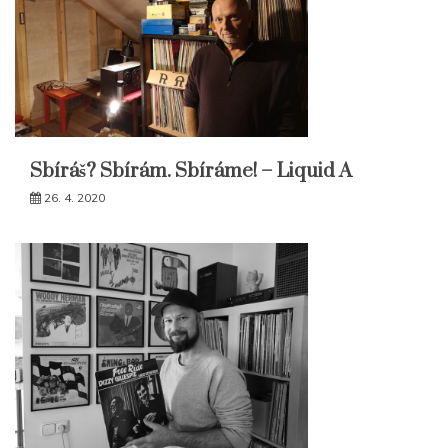
Sbíráš? Sbírám. Sbíráme! – Liquid A
26. 4. 2020