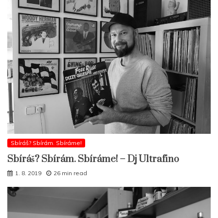
Sbíráš? Sbírám. Sbíráme!
Sbíráš? Sbírám. Sbíráme! – Dj Ultrafino
1. 8. 2019
26 min read