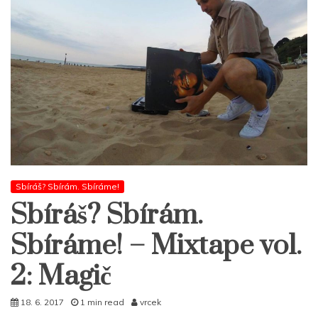
Sbíráš? Sbírám. Sbíráme!
Sbíráš? Sbírám.
Sbíráme! – Mixtape vol.
2: Magič
18. 6. 2017
1 min read
vrcek