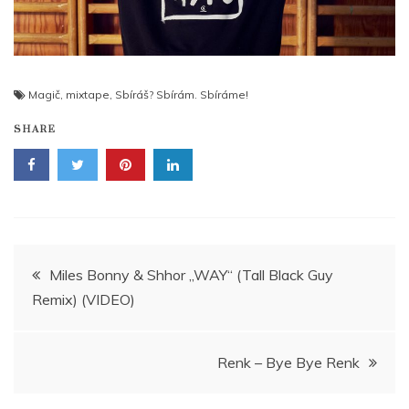
Magič
,
mixtape
,
Sbíráš? Sbírám. Sbíráme!
SHARE
Navigace
Miles Bonny & Shhor „WAY“ (Tall Black Guy
Remix) (VIDEO)
pro
příspěvek
Renk – Bye Bye Renk