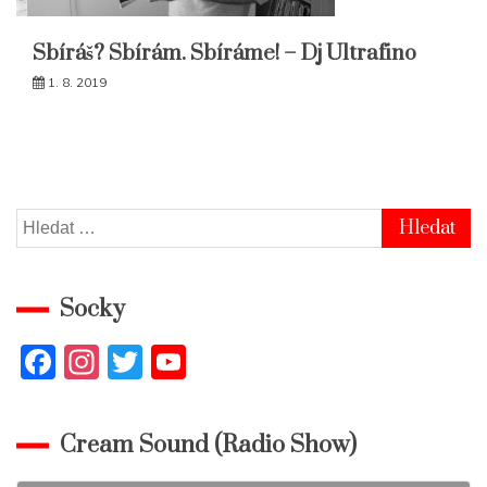
Sbíráš? Sbírám. Sbíráme! – Dj Ultrafino
1. 8. 2019
Vyhledávání
Socky
F
In
T
Y
a
st
w
o
c
a
itt
u
Cream Sound (Radio Show)
e
gr
er
T