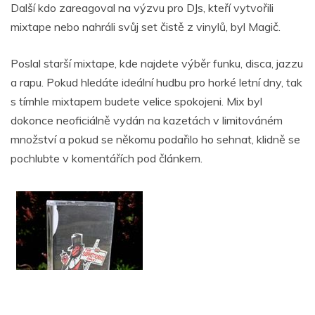
Další kdo zareagoval na výzvu pro DJs, kteří vytvořili
mixtape nebo nahráli svůj set čistě z vinylů, byl Magič.
Poslal starší mixtape, kde najdete výběr funku, disca, jazzu
a rapu. Pokud hledáte ideální hudbu pro horké letní dny, tak
s tímhle mixtapem budete velice spokojeni. Mix byl
dokonce neoficiálně vydán na kazetách v limitováném
množství a pokud se někomu podařilo ho sehnat, klidně se
pochlubte v komentářích pod článkem.