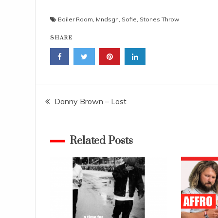
Boiler Room
,
Mndsgn
,
Sofie
,
Stones Throw
SHARE
Navigace
Danny Brown – Lost
pro
Related Posts
příspěvek