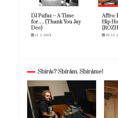
DJ Pufaz – A Time
Affro: 
for…. (Thank You Jay
Hip H
Dee)
(ROZ
11. 2. 2024
25. 12. 
Sbíráš? Sbírám. Sbíráme!