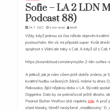
Sofie – LA 2 LDN M
Podcast 88)
24. 7. 2017
2 min read
Marfi
Vždy, když jednou za čas někde objevím kvalitní
poslouchám, tím víc mi připadá super. Kvůli dne
spojitost s Vídní ale taky s Cali. A když už s Cal
https://soundcloud.com/anymyl/la-2-ldn-sofies
A jelikož, jak je nám všem jistě dobře známo, j
kvalitní hudbu veškerých žánrů, máme tu dnes DJku
Rakouska, žijící nějakou dobu v LA. Bývalá spolu
Diggerka. Dalo by se pokračovat ještě dlouho, ale
Peanut Butter Wolfovi atd. najdete
zde
. A proč
staré klasiky, téměř neslyšené „madliboviny“ či 