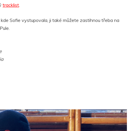
lý
tracklist
.
de Sofie vystupovala, ji také můžete zastihnou třeba na
Pule.
e
ia