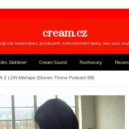
cream.cz
ímají nás beatmakers, producenti, instrumentální desky, neo-soul, so
rám. Sbíráme!
Cream Sound
Rozhovory
Recen
LA 2 LDN Mixtape (Stones Throw Podcast 88)