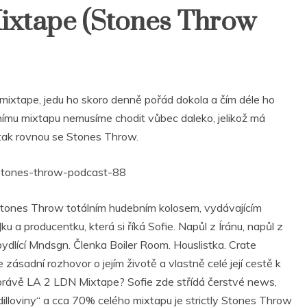
ixtape (Stones Throw
 mixtape, jedu ho skoro denně pořád dokola a čím déle ho
šnímu mixtapu nemusíme chodit vůbec daleko, jelikož má
i, tak rovnou se Stones Throw.
-stones-throw-podcast-88
e Stones Throw totálním hudebním kolosem, vydávajícím
 a producentku, která si říká Sofie. Napůl z Íránu, napůl z
bydlící Mndsgn. Členka Boiler Room. Houslistka. Crate
 zásadní rozhovor o jejím životě a vlastně celé její cestě k
 právě LA 2 LDN Mixtape? Sofie zde střídá čerstvé news,
„dilloviny“ a cca 70% celého mixtapu je strictly Stones Throw