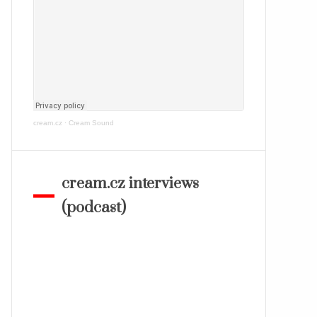
cream.cz
·
Cream Sound
cream.cz interviews
(podcast)