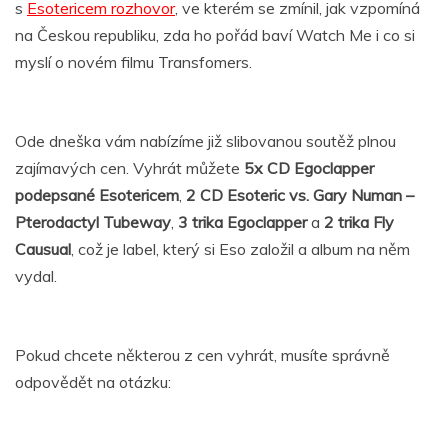
s
Esotericem rozhovor
, ve kterém se zmínil, jak vzpomíná
na Českou republiku, zda ho pořád baví Watch Me i co si
myslí o novém filmu Transfomers.
Ode dneška vám nabízíme již slibovanou soutěž plnou
zajímavých cen. Vyhrát můžete
5x CD Egoclapper
podepsané Esotericem
,
2 CD Esoteric vs. Gary Numan –
Pterodactyl Tubeway
,
3 trika Egoclapper
a
2 trika Fly
Causual
, což je label, který si Eso založil a album na něm
vydal.
Pokud chcete některou z cen vyhrát, musíte správně
odpovědět na otázku: