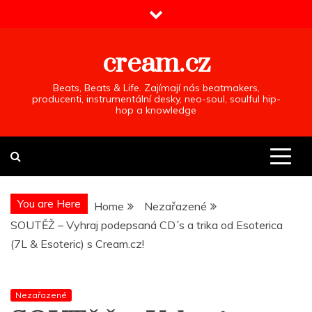
Skip
to
content
cream.cz
Beats, Beats & Life. Zajímají nás beatmakers,
producenti, instrumentální desky, neo-soul, soulful hip-
hop a knowledge
You are Here
Home
Nezařazené
SOUTĚŽ – Vyhraj podepsaná CD´s a trika od Esoterica
(7L & Esoteric) s Cream.cz!
Nezařazené