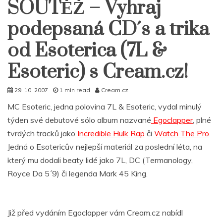
SOUTĚŽ – Vyhraj
podepsaná CD´s a trika
od Esoterica (7L &
Esoteric) s Cream.cz!
29. 10. 2007
1 min read
Cream.cz
MC Esoteric, jedna polovina 7L & Esoteric, vydal minulý
týden své debutové sólo album nazvané
Egoclapper
, plné
tvrdých tracků jako
Incredible Hulk Rap
či
Watch The Pro
.
Jedná o Esotericův nejlepší materiál za poslední léta, na
který mu dodali beaty lidé jako 7L, DC (Termanology,
Royce Da 5´9) či legenda Mark 45 King.
Již před vydáním Egoclapper vám Cream.cz nabídl