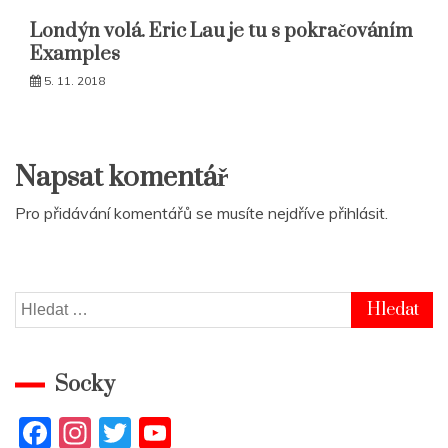
Londýn volá. Eric Lau je tu s pokračováním
Examples
5. 11. 2018
Napsat komentář
Pro přidávání komentářů se musíte nejdříve
přihlásit
.
Vyhledávání
Socky
F
In
T
Y