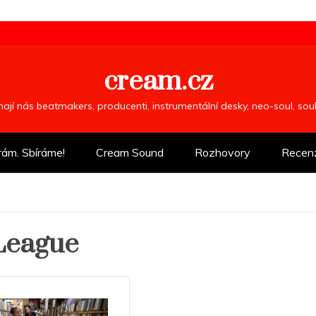
cream.cz
ímají nás beatmakers, producenti, instrumentální desky, neo-soul, so
rám. Sbíráme!
Cream Sound
Rozhovory
Recen
 League