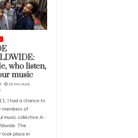
s
DE
LDWIDE:
e, who listen,
our music
9
16 min read
z
11, I had a chance to
w members of
l music collective A-
ldwide. The
 took place in