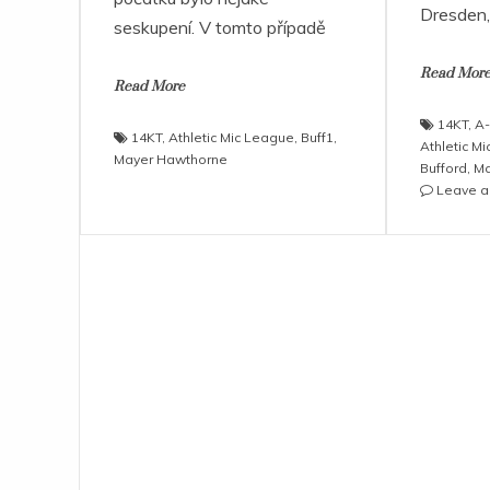
Dresden
seskupení. V tomto případě
Read Mor
Read More
14KT
,
A
14KT
,
Athletic Mic League
,
Buff1
,
Athletic M
Mayer Hawthorne
Bufford
,
Ma
Leave 