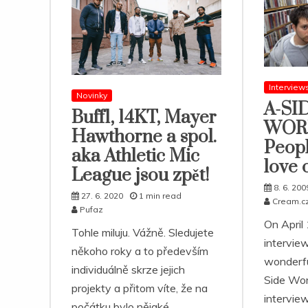
Interview
Novinky
A-SI
Buff1, 14KT, Mayer
WOR
Hawthorne a spol.
Peopl
aka Athletic Mic
love 
League jsou zpět!
8. 6. 200
27. 6. 2020
1 min read
Cream.c
Pufaz
On April 
Tohle miluju. Vážně. Sledujete
intervie
někoho roky a to především
wonderfu
individuálně skrze jejich
Side Wor
projekty a přitom víte, že na
interview
počátku bylo nějaké