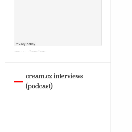
cream.cz
·
Cream Sound
cream.cz interviews
(podcast)