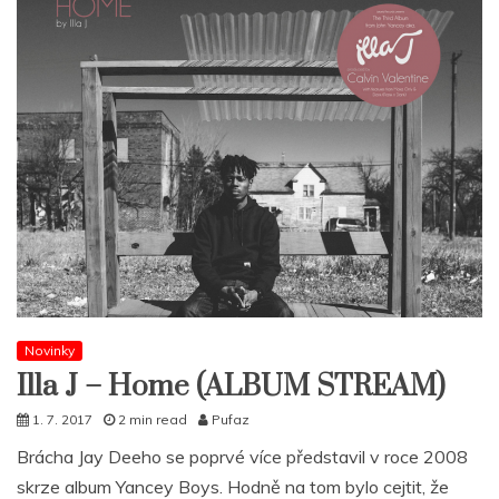
Novinky
Illa J – Home (ALBUM STREAM)
1. 7. 2017
2 min read
Pufaz
Brácha Jay Deeho se poprvé více představil v roce 2008
skrze album Yancey Boys. Hodně na tom bylo cejtit, že