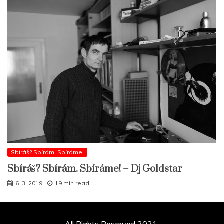
Sbíráš? Sbírám. Sbíráme!
Sbíráš? Sbírám. Sbíráme! – Dj Goldstar
6. 3. 2019
19 min read
All Rights Reserved 2021.