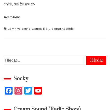
chce, ale že mu to
Read More
Calvin Valentine
,
Detroit
,
Illa J
,
Jakarta Records
Vyhledávání
Socky
F
In
T
Y
a
st
w
o
c
a
itt
u
Cream Sound (Radio Show)