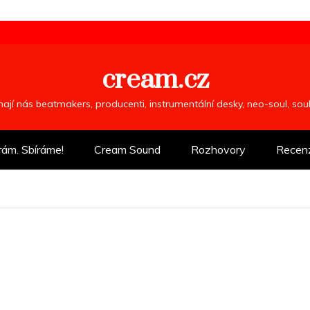
cream.cz
ímají nás beatmakers, producenti, instrumentální desky, neo-soul, so
rám. Sbíráme!
Cream Sound
Rozhovory
Recen