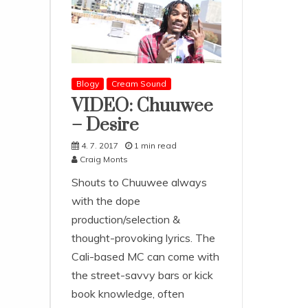
Blogy
Cream Sound
VIDEO: Chuuwee
– Desire
4. 7. 2017
1 min read
Craig Monts
Shouts to Chuuwee always
with the dope
production/selection &
thought-provoking lyrics. The
Cali-based MC can come with
the street-savvy bars or kick
book knowledge, often