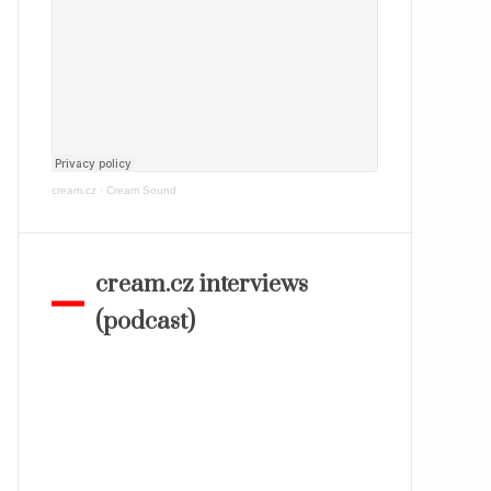
cream.cz
·
Cream Sound
cream.cz interviews
(podcast)