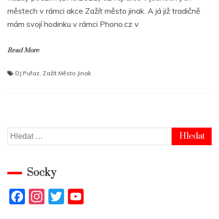
městech v rámci akce Zažít město jinak. A já již tradičně
mám svojí hodinku v rámci Phono.cz v
Read More
DJ Pufaz
,
Zažít Město Jinak
Vyhledávání
Socky
F
In
T
Y
a
st
w
o