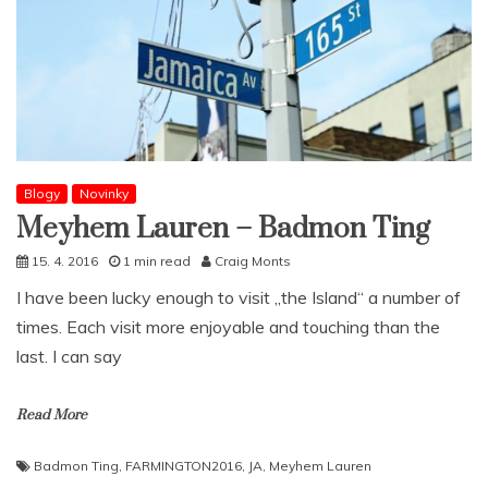
Blogy
Novinky
Meyhem Lauren – Badmon Ting
15. 4. 2016
1 min read
Craig Monts
I have been lucky enough to visit „the Island“ a number of
times. Each visit more enjoyable and touching than the
last. I can say
Read More
Badmon Ting
,
FARMINGTON2016
,
JA
,
Meyhem Lauren