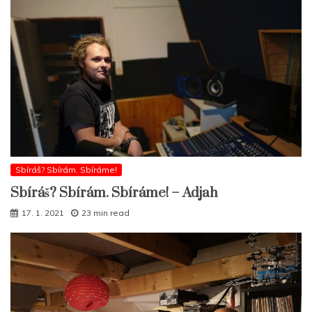
Sbíráš? Sbírám. Sbíráme!
Sbíráš? Sbírám. Sbíráme! – Adjah
17. 1. 2021
23 min read