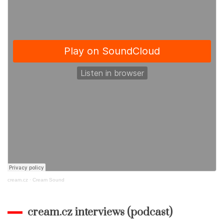
k
cream.cz
·
Cream Sound
cream.cz interviews (podcast)