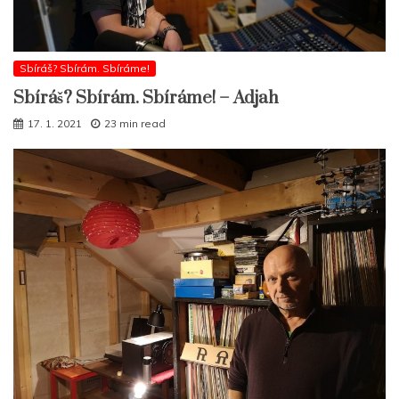
Sbíráš? Sbírám. Sbíráme!
Sbíráš? Sbírám. Sbíráme! – Adjah
17. 1. 2021
23 min read