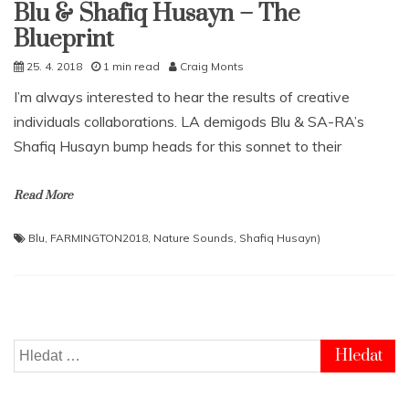
Blu & Shafiq Husayn – The
Blueprint
25. 4. 2018
1 min read
Craig Monts
I’m always interested to hear the results of creative
individuals collaborations. LA demigods Blu & SA-RA’s
Shafiq Husayn bump heads for this sonnet to their
Read More
Blu
,
FARMINGTON2018
,
Nature Sounds
,
Shafiq Husayn)
Vyhledávání