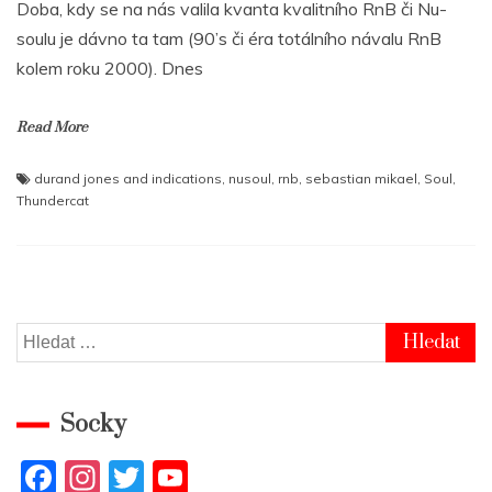
Doba, kdy se na nás valila kvanta kvalitního RnB či Nu-
soulu je dávno ta tam (90’s či éra totálního návalu RnB
kolem roku 2000). Dnes
Read More
durand jones and indications
,
nusoul
,
rnb
,
sebastian mikael
,
Soul
,
Thundercat
Vyhledávání
Socky
F
In
T
Y