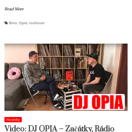
Read More
Brno
,
Opia
,
rozhovor
Novinky
Video: DJ OPIA – Začátky, Rádio