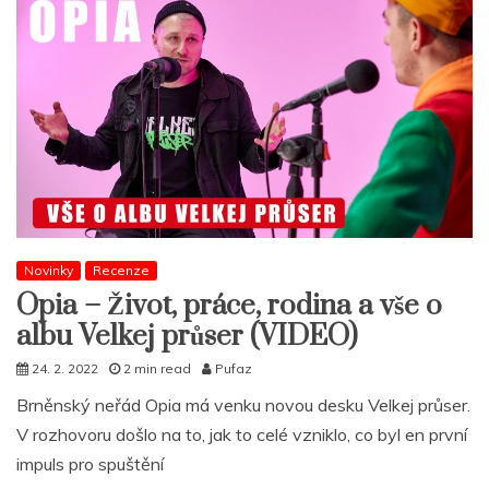
Novinky
Recenze
Opia – Život, práce, rodina a vše o
albu Velkej průser (VIDEO)
24. 2. 2022
2 min read
Pufaz
Brněnský neřád Opia má venku novou desku Velkej průser.
V rozhovoru došlo na to, jak to celé vzniklo, co byl en první
impuls pro spuštění