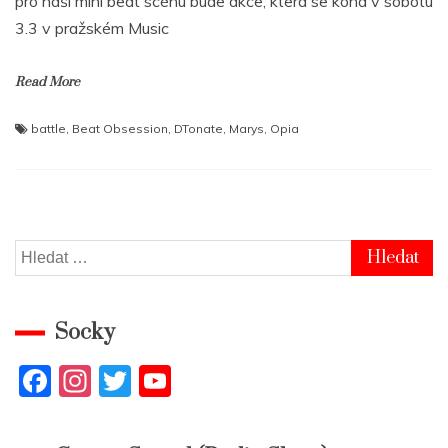
pro naší mini beat scénu bude akce, která se koná v sobotu
3.3 v pražském Music
Read More
battle
,
Beat Obsession
,
DTonate
,
Marys
,
Opia
Vyhledávání
Socky
F
In
T
Y
a
st
w
o
c
a
itt
u