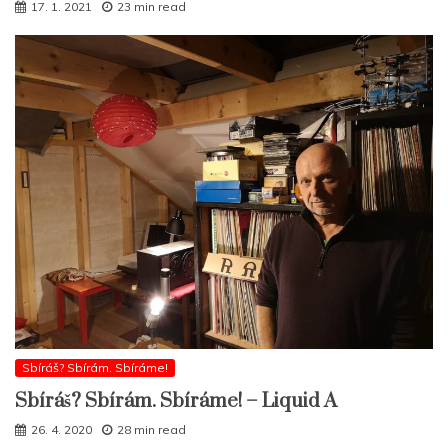
17. 1. 2021
23 min read
Sbíráš? Sbírám. Sbíráme!
Sbíráš? Sbírám. Sbíráme! – Liquid A
26. 4. 2020
28 min read