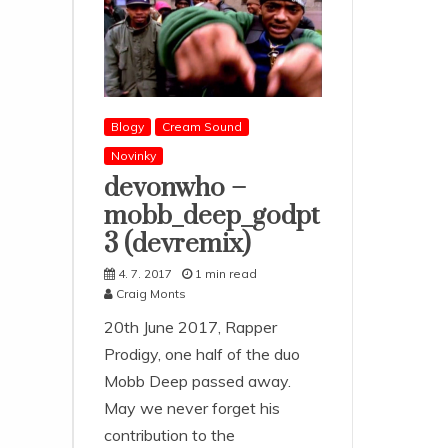
Blogy
Cream Sound
Novinky
devonwho –
mobb_deep_godpt
3 (devremix)
4. 7. 2017
1 min read
Craig Monts
20th June 2017, Rapper
Prodigy, one half of the duo
Mobb Deep passed away.
May we never forget his
contribution to the