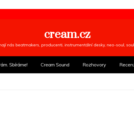
cream.cz
ímají nás beatmakers, producenti, instrumentální desky, neo-soul, so
rám. Sbíráme!
Cream Sound
Rozhovory
Recen