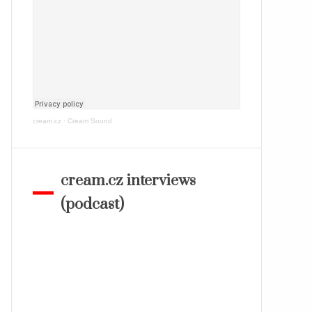
cream.cz
·
Cream Sound
cream.cz interviews
(podcast)