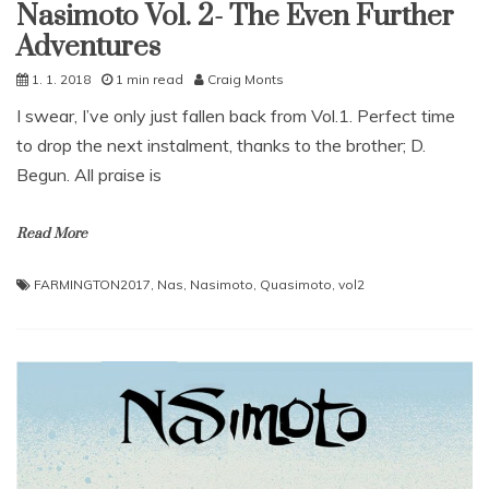
Nasimoto Vol. 2- The Even Further
Adventures
1. 1. 2018
1 min read
Craig Monts
I swear, I’ve only just fallen back from Vol.1. Perfect time
to drop the next instalment, thanks to the brother; D.
Begun. All praise is
Read More
FARMINGTON2017
,
Nas
,
Nasimoto
,
Quasimoto
,
vol2