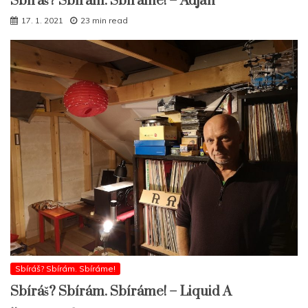
Sbíráš? Sbírám. Sbíráme! – Adjah
17. 1. 2021
23 min read
Sbíráš? Sbírám. Sbíráme!
Sbíráš? Sbírám. Sbíráme! – Liquid A