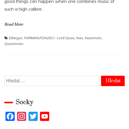
good things can happen when one combines music of
such a high calibre .
Read More
DBegun
,
FARMINGTON2017
,
Lord Quas
,
Nas
,
Nasimoto
,
Quasimoto
Vyhledávání
Socky
F
In
T
Y
a
st
w
o