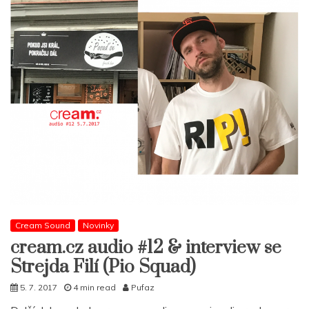
Cream Sound
Novinky
cream.cz audio #12 & interview se
Strejda Filí (Pio Squad)
5. 7. 2017
4 min read
Pufaz