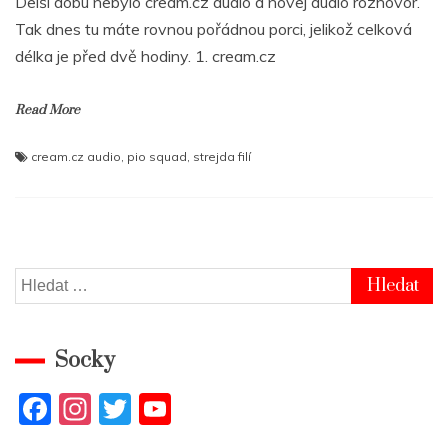
Delší dobu nebylo cream.cz audio a novej audio rozhovor.
Tak dnes tu máte rovnou pořádnou porci, jelikož celková
délka je před dvě hodiny. 1. cream.cz
Read More
cream.cz audio
,
pio squad
,
strejda filí
Vyhledávání
Socky
F
In
T
Y
a
st
w
o