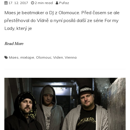
17. 12. 2017
2 min read
Pufaz
Maes je beatmaker a DJ z Olomouce. Před časem se ale
přestěhoval do Vídně a nyní posílá další ze série For my
Lady, který je
Read More
Maes
,
mixtape
,
Olomouc
,
Viden
,
Vienna