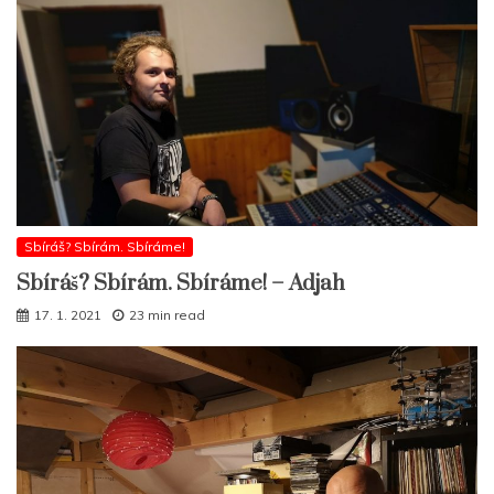
Sbíráš? Sbírám. Sbíráme!
Sbíráš? Sbírám. Sbíráme! – Adjah
17. 1. 2021
23 min read