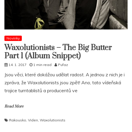
Novinky
Waxolutionists – The Big Butter
Part 1 (Album Snippet)
14. 1. 2017
1 min read
Pufaz
Jsou věci, které dokážou udělat radost. A jednou z nich je i
zpráva, že Waxolutionists jsou zpět! Ano, tato vídeňská
trojice turntablistů a producentů ve
Read More
Rakousko
,
Viden
,
Waxolutionists