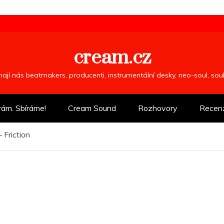
cream.cz
ímají nás beatmakers, producenti, instrumentální desky, neo-soul, so
rám. Sbíráme!
Cream Sound
Rozhovory
Recen
 Friction