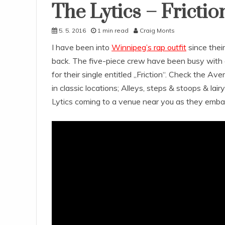
The Lytics – Frictio
5. 5. 2016
1 min read
Craig Monts
I have been into
Winnipeg’s rap outfit
since their
back. The five-piece crew have been busy with a
for their single entitled „Friction“. Check the A
in classic locations; Alleys, steps & stoops & la
Lytics coming to a venue near you as they embar