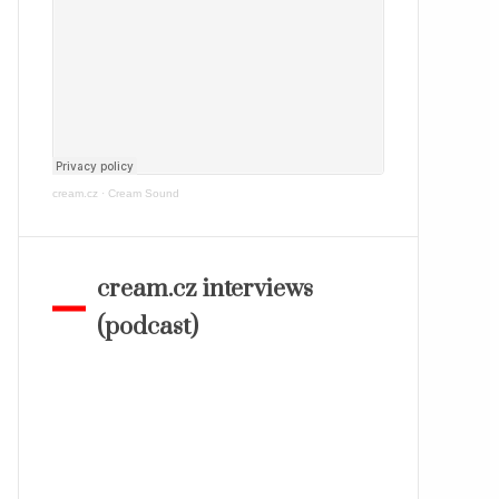
cream.cz
·
Cream Sound
cream.cz interviews
(podcast)