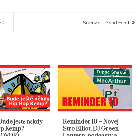
 4:
ScienZe – Good Food
Bude ještě někdy
Reminder 10 – Novej
op Kemp?
Stro Elliot, DJ Green
HOVOR)
Lantern, podcasty a