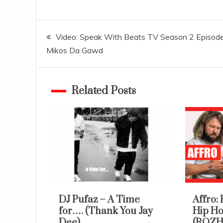
Navigace
Video: Speak With Beats TV Season 2 Episode
Mikos Da Gawd
pro
příspěvek
Related Posts
DJ Pufaz – A Time
Affro: 
for…. (Thank You Jay
Hip H
Dee)
(ROZ