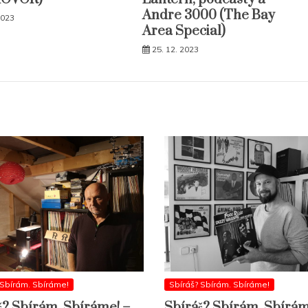
Andre 3000 (The Bay
2023
Area Special)
25. 12. 2023
 Sbírám. Sbíráme!
Sbíráš? Sbírám. Sbíráme!
š? Sbírám. Sbíráme! –
Sbíráš? Sbírám. Sbírám