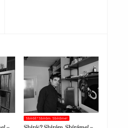
Sbíráš? Sbírám. Sbíráme!
e! –
Sbíráš? Sbírám. Sbíráme! –