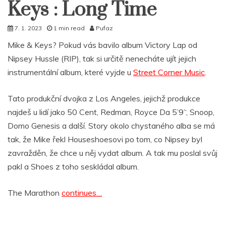
Keys : Long Time
7. 1. 2023
1 min read
Pufaz
Mike & Keys? Pokud vás bavilo album Victory Lap od
Nipsey Hussle (RIP), tak si určitě nenecháte ujít jejich
instrumentální album, které vyjde u
Street Corner Music
.
Tato produkční dvojka z Los Angeles, jejichž produkce
najdeš u lidí jako 50 Cent, Redman, Royce Da 5’9’‘, Snoop,
Domo Genesis a další. Story okolo chystaného alba se má
tak, že Mike řekl Houseshoesovi po tom, co Nipsey byl
zavražděn, že chce u něj vydat album. A tak mu poslal svůj
pakl a Shoes z toho seskládal album.
The Marathon
continues…