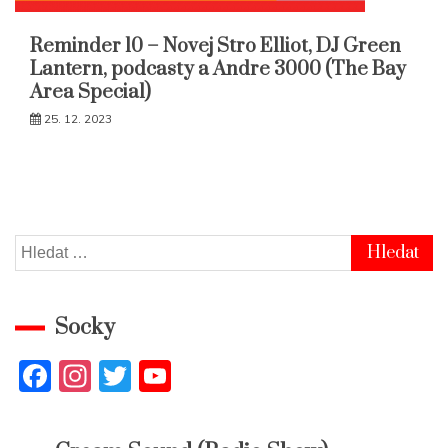
Reminder 10 – Novej Stro Elliot, DJ Green
Lantern, podcasty a Andre 3000 (The Bay
Area Special)
25. 12. 2023
Vyhledávání
Socky
F
In
T
Y
a
st
w
o
c
a
itt
u