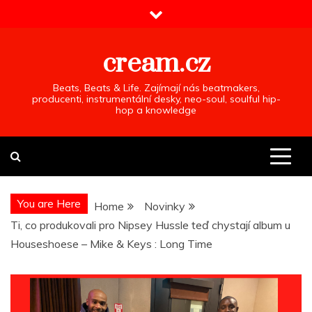
Skip
to
content
cream.cz
Beats, Beats & Life. Zajímají nás beatmakers,
producenti, instrumentální desky, neo-soul, soulful hip-
hop a knowledge
You are Here
Home
Novinky
Ti, co produkovali pro Nipsey Hussle teď chystají album u
Houseshoese – Mike & Keys : Long Time