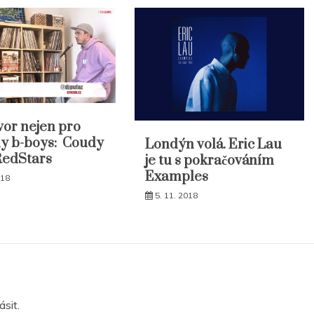
or nejen pro
y b-boys: Coudy
Londýn volá. Eric Lau
RedStars
je tu s pokračováním
Examples
018
5. 11. 2018
lásit
.