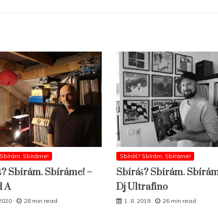
 Sbírám. Sbíráme!
Sbíráš? Sbírám. Sbíráme!
š? Sbírám. Sbíráme! –
Sbíráš? Sbírám. Sbírám
d A
Dj Ultrafino
 2020
28 min read
1. 8. 2019
26 min read