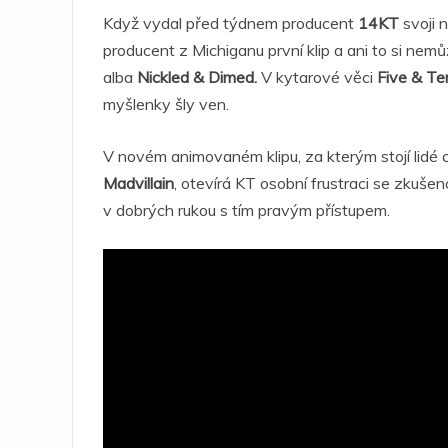
Když vydal před týdnem producent
14KT
svoji 
producent z Michiganu první klip a ani to si nem
alba
Nickled & Dimed.
V kytarové věci
Five & T
myšlenky šly ven.
V novém animovaném klipu, za kterým stojí lidé 
Madvillain
, otevírá KT osobní frustraci se zkuše
v dobrých rukou s tím pravým přístupem.