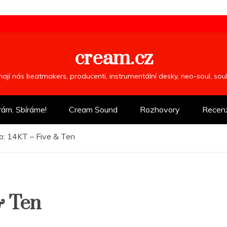
cream.cz
ímají nás beatmakers, producenti, instrumentální desky, neo-soul, so
rám. Sbíráme!
Cream Sound
Rozhovory
Recen
o: 14KT – Five & Ten
& Ten