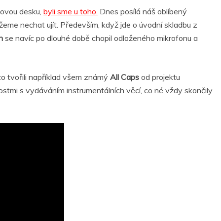
novou desku,
byli sme u toho.
Dnes posílá náš oblíbený
ůžeme nechat ujít. Především, když jde o úvodní skladbu z
en
se navíc po dlouhé době chopil odloženého mikrofonu a
co tvořili například všem známý
All Caps
od projektu
nostmi s vydáváním instrumentálních věcí, co né vždy skončily