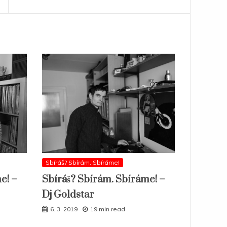
Sbíráš? Sbírám. Sbíráme!
e! –
Sbíráš? Sbírám. Sbíráme! –
Dj Goldstar
6. 3. 2019
19 min read