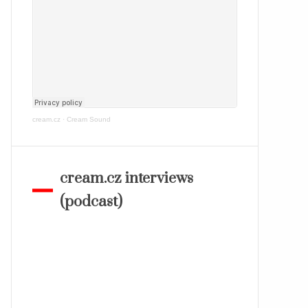
cream.cz
·
Cream Sound
cream.cz interviews
(podcast)