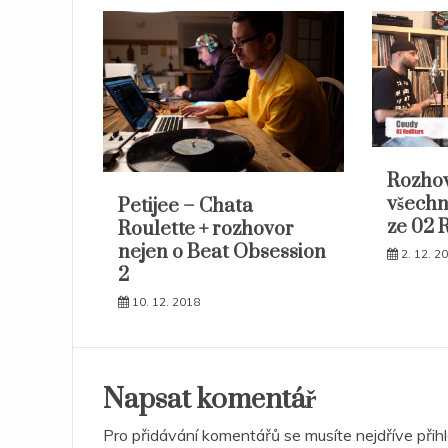
Rozhov
všechn
Petijee – Chata
ze 02 
Roulette + rozhovor
nejen o Beat Obsession
2. 12. 2
2
10. 12. 2018
Napsat komentář
Pro přidávání komentářů se musíte nejdříve
přih