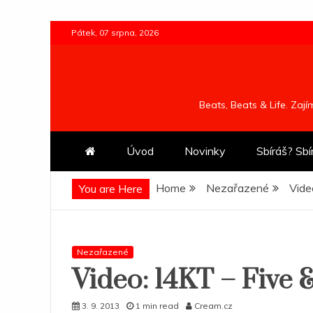
Skip
Pátek, 07 srpna, 2026
to
content
Beats, Beats & Life. Zaj
Úvod
Novinky
Sbíráš? Sbí
Home
Nezařazené
Vide
You are Here
Nezařazené
Video: 14KT – Five 
3. 9. 2013
1 min read
Cream.cz