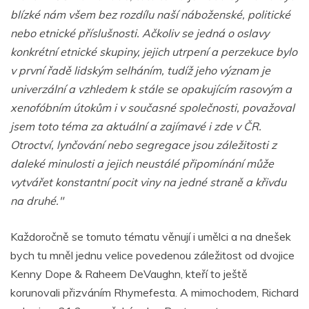
blízké nám všem bez rozdílu naší náboženské, politické
nebo etnické příslušnosti. Ačkoliv se jedná o oslavy
konkrétní etnické skupiny, jejich utrpení a perzekuce bylo
v první řadě lidským selháním, tudíž jeho význam je
univerzální a vzhledem k stále se opakujícím rasovým a
xenofóbním útokům i v současné společnosti, považoval
jsem toto téma za aktuální a zajímavé i zde v ČR.
Otroctví, lynčování nebo segregace jsou záležitosti z
daleké minulosti a jejich neustálé připomínání může
vytvářet konstantní pocit viny na jedné straně a křivdu
na druhé."
Každoročně se tomuto tématu věnují i umělci a na dnešek
bych tu mněl jednu velice povedenou záležitost od dvojice
Kenny Dope & Raheem DeVaughn, kteří to ještě
korunovali přizváním Rhymefesta. A mimochodem, Richard