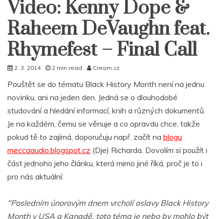
Video: Kenny Dope &
Raheem DeVaughn feat.
Rhymefest – Final Call
2. 3. 2014
2 min read
Cream.cz
Pouštět se do tématu Black History Month není na jednu
novinku, ani na jeden den. Jedná se o dlouhodobé
studování a hledání informací, knih a různých dokumentů.
Je na každém, čemu se věnuje a co opravdu chce, takže
pokud tě to zajímá, doporučuju např. začít na
blogu
meccaaudio.blogspot.cz
(Dje) Richarda. Dovolím si použít i
část jednoho jeho článku, která mimo jiné říká, proč je to i
pro nás aktuální:
"Posledním únorovým dnem vrcholí oslavy Black History
Month v USA a Kanadě, toto téma je nebo by mohlo být