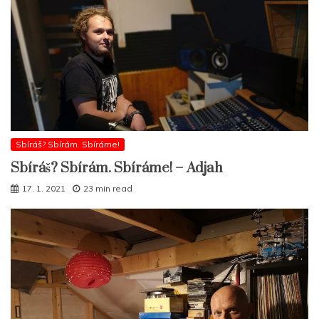
Sbíráš? Sbírám. Sbíráme!
Sbíráš? Sbírám. Sbíráme! – Adjah
17. 1. 2021
23 min read