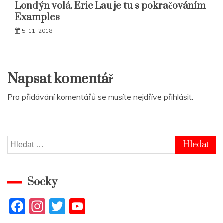
Londýn volá. Eric Lau je tu s pokračováním
Examples
5. 11. 2018
Napsat komentář
Pro přidávání komentářů se musíte nejdříve
přihlásit
.
Vyhledávání
Socky
F
In
T
Y
a
st
w
o