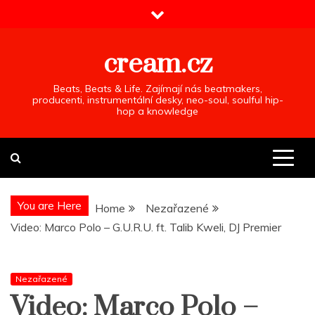
Skip
to
content
cream.cz
Beats, Beats & Life. Zajímají nás beatmakers,
producenti, instrumentální desky, neo-soul, soulful hip-
hop a knowledge
You are Here
Home
Nezařazené
Video: Marco Polo – G.U.R.U. ft. Talib Kweli, DJ Premier
Nezařazené
Video: Marco Polo –