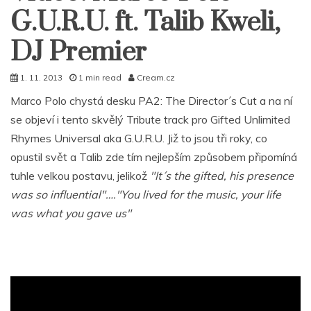
G.U.R.U. ft. Talib Kweli,
DJ Premier
1. 11. 2013
1 min read
Cream.cz
Marco Polo chystá desku PA2: The Director´s Cut a na ní
se objeví i tento skvělý Tribute track pro Gifted Unlimited
Rhymes Universal aka G.U.R.U. Již to jsou tři roky, co
opustil svět a Talib zde tím nejlepším způsobem připomíná
tuhle velkou postavu, jelikož
"It´s the gifted, his presence
was so influential"…."You lived for the music, your life
was what you gave us"