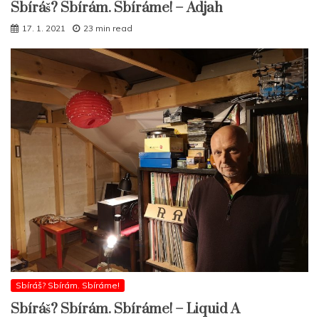
Sbíráš? Sbírám. Sbíráme! – Adjah
17. 1. 2021
23 min read
Sbíráš? Sbírám. Sbíráme!
Sbíráš? Sbírám. Sbíráme! – Liquid A