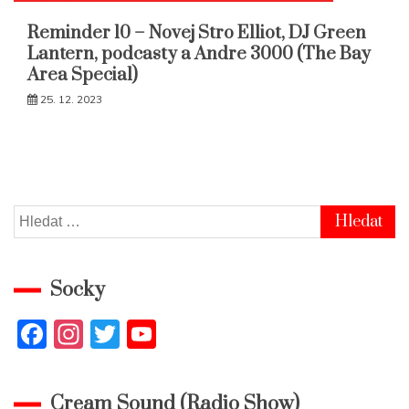
Reminder 10 – Novej Stro Elliot, DJ Green
Lantern, podcasty a Andre 3000 (The Bay
Area Special)
25. 12. 2023
Vyhledávání
Socky
F
In
T
Y
a
st
w
o
c
a
itt
u
Cream Sound (Radio Show)