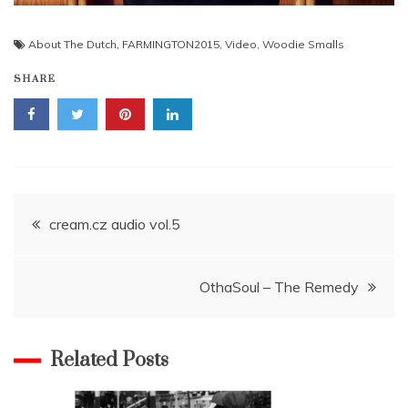
About The Dutch
,
FARMINGTON2015
,
Video
,
Woodie Smalls
SHARE
Navigace
cream.cz audio vol.5
pro
OthaSoul – The Remedy
příspěvek
Related Posts