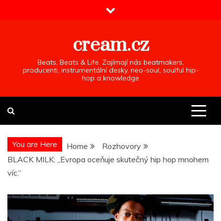
Skip
to
content
cream.cz
Beats, Beats & Life. Zajímají nás beatmakers,
producenti, instrumentální desky, neo-soul, soulful hip-
hop a knowledge
You are Here
Home
Rozhovory
BLACK MILK: „Evropa oceňuje skutečný hip hop mnohem
víc.“