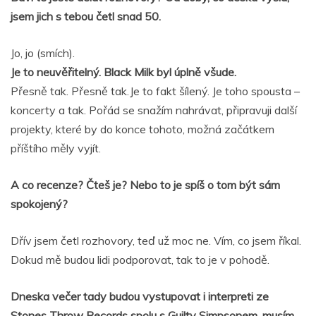
jsem jich s tebou četl snad 50.
Jo, jo (smích).
Je to neuvěřitelný. Black Milk byl úplně všude.
Přesně tak. Přesně tak.Je to fakt šílený. Je toho spousta –
koncerty a tak. Pořád se snažím nahrávat, připravuji další
projekty, které by do konce tohoto, možná začátkem
příštího měly vyjít.
A co recenze? Čteš je? Nebo to je spíš o tom být sám
spokojený?
Dřív jsem četl rozhovory, teď už moc ne. Vím, co jsem říkal.
Dokud mě budou lidi podporovat, tak to je v pohodě.
Dneska večer tady budou vystupovat i interpreti ze
Stones Throw Records spolu s Guilty Simpsonem, musím