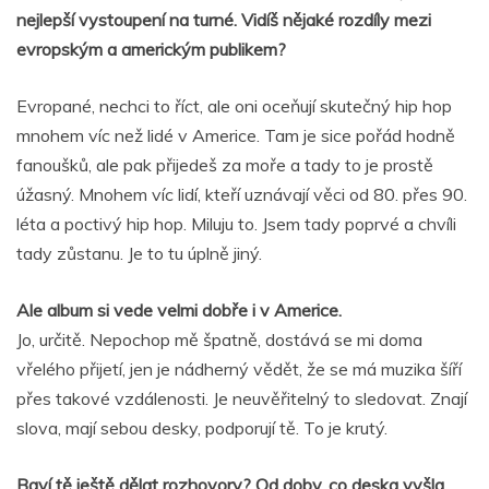
nejlepší vystoupení na turné. Vidíš nějaké rozdíly mezi
evropským a americkým publikem?
Evropané, nechci to říct, ale oni oceňují skutečný hip hop
mnohem víc než lidé v Americe. Tam je sice pořád hodně
fanoušků, ale pak přijedeš za moře a tady to je prostě
úžasný. Mnohem víc lidí, kteří uznávají věci od 80. přes 90.
léta a poctivý hip hop. Miluju to. Jsem tady poprvé a chvíli
tady zůstanu. Je to tu úplně jiný.
Ale album si vede velmi dobře i v Americe.
Jo, určitě. Nepochop mě špatně, dostává se mi doma
vřelého přijetí, jen je nádherný vědět, že se má muzika šíří
přes takové vzdálenosti. Je neuvěřitelný to sledovat. Znají
slova, mají sebou desky, podporují tě. To je krutý.
Baví tě ještě dělat rozhovory? Od doby, co deska vyšla,