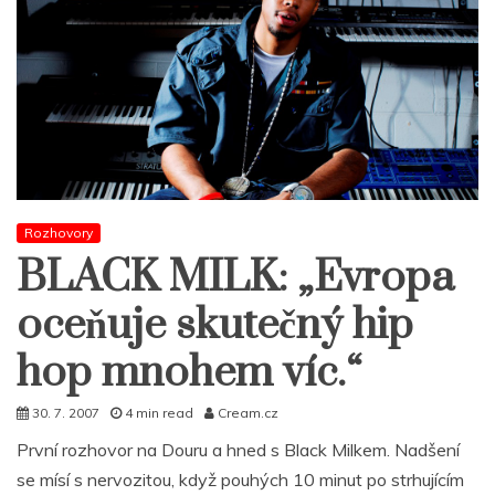
Rozhovory
BLACK MILK: „Evropa
oceňuje skutečný hip
hop mnohem víc.“
30. 7. 2007
4 min read
Cream.cz
První rozhovor na Douru a hned s Black Milkem. Nadšení
se mísí s nervozitou, když pouhých 10 minut po strhujícím