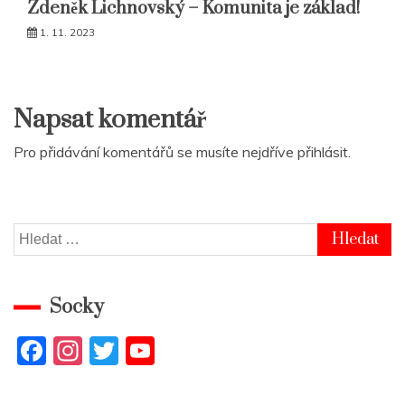
Zdeněk Lichnovský – Komunita je základ!
1. 11. 2023
Napsat komentář
Pro přidávání komentářů se musíte nejdříve
přihlásit
.
Vyhledávání
Socky
F
In
T
Y
a
st
w
o