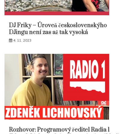
DJ Friky – Úroveň československýho
DJingu není zas až tak vysoká
4. 11. 2023
Rozhovor: Programový ředitel Radia 1