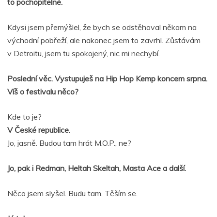
to pochopitelné.
Kdysi jsem přemýšlel, že bych se odstěhoval někam na
východní pobřeží, ale nakonec jsem to zavrhl. Zůstávám
v Detroitu, jsem tu spokojený, nic mi nechybí.
Poslední věc. Vystupuješ na Hip Hop Kemp koncem srpna.
Víš o festivalu něco?
Kde to je?
V České republice.
Jo, jasně. Budou tam hrát M.O.P., ne?
Jo, pak i Redman, Heltah Skeltah, Masta Ace a další.
Něco jsem slyšel. Budu tam. Těším se.