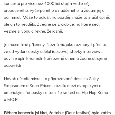
koncertu pro více než 4000 lidí stojím vedle něj,
propoceného, vyčerpaného a nadšeného, a žádám jej o
pár minut. Může to odložit na později, může to zrušit úplně,
ale on to neudělá. Zvedne se z krabice, na které sedí,
vezme si vodu a řekne, že jasně.
Je maximálně příjemný. Nezná nic jako rozmary. I přes to,
že od vydání desky udělal (doslova) stovky interviews,
baví se úplně normálně přirozeně a nemá žádné strojené
odpovědi.
Hovoří několik minut – o připravované desce s Guilty
Simpsonem a Sean Pricem, rozdílu mezi evropskými a
americkými fanoušky i o tom, že se těší na Hip Hop Kemp
a M.O.P..
Během koncertu jsi říkal, že tohle (Dour festival) bylo zatím