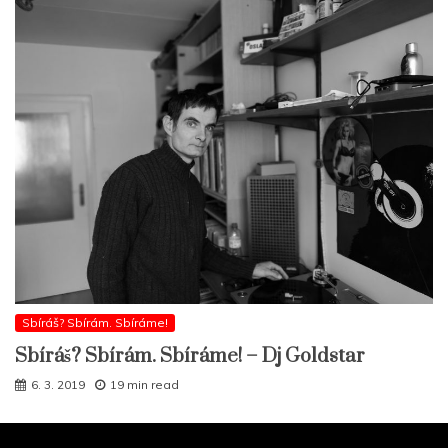
Sbíráš? Sbírám. Sbíráme!
Sbíráš? Sbírám. Sbíráme! – Dj Goldstar
6. 3. 2019
19 min read