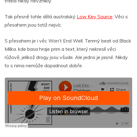
třeba nikdy nevznikly.
Tak přesně tohle dělá australský
Low Key Source
. Věci s
přesahem jsou totiž nejvíc.
S přesahem je i věc Won’t End Well. Temný beat od Black
Milka, kde basa hraje prim a text, který nekreslí věci
růžově, jelikož drogy jsou všude. Ale jedno je jasné. Nikdy
to s nima nemůže dopadnout dobře.