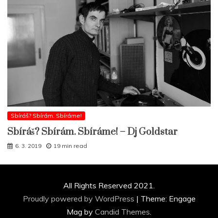
Sbíráš? Sbírám. Sbíráme!
Sbíráš? Sbírám. Sbíráme! – Dj Goldstar
6. 3. 2019
19 min read
All Rights Reserved 2021.
Proudly powered by WordPress
|
Theme: Engage
Mag by
Candid Themes
.