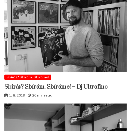
Sbíráš? Sbírám. Sbíráme!
Sbíráš? Sbírám. Sbíráme! – Dj Ultrafino
1. 8. 2019
26 min read