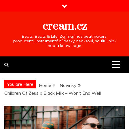
Skip
to
content
cream.cz
Beats, Beats & Life. Zajímají nás beatmakers,
producenti, instrumentální desky, neo-soul, soulful hip-
hop a knowledge
You are Here
Home
Novinky
Children Of Zeus x Black Milk – Won’t End Well