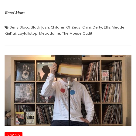
Read More
Berry Blacc
,
Black Josh
,
Children Of Zeus
,
Chini
,
Defty
,
Ellis Meade
,
KinKai
,
Layfullstop
,
Metrodome
,
The Mouse Outfit
Novinky