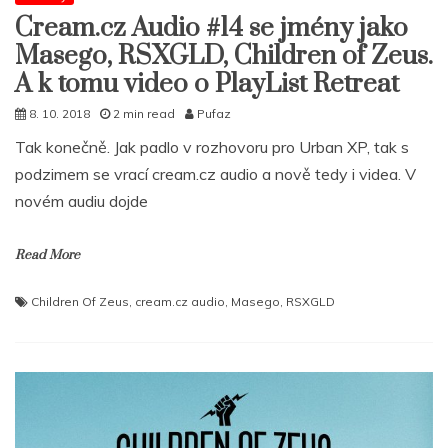
Cream.cz Audio #14 se jmény jako
Masego, RSXGLD, Children of Zeus.
A k tomu video o PlayList Retreat
8. 10. 2018
2 min read
Pufaz
Tak konečně. Jak padlo v rozhovoru pro Urban XP, tak s
podzimem se vrací cream.cz audio a nově tedy i videa. V
novém audiu dojde
Read More
Children Of Zeus
,
cream.cz audio
,
Masego
,
RSXGLD