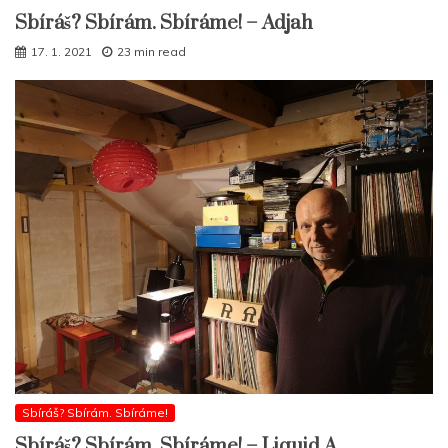
Sbíráš? Sbírám. Sbíráme! – Adjah
17. 1. 2021
23 min read
Sbíráš? Sbírám. Sbíráme!
Sbíráš? Sbírám. Sbíráme! – Liquid A