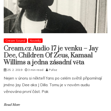
Cream Sound
Novinky
Cream.cz Audio 17 je venku – Jay
Dee, Children Of Zeus, Kamaal
Willims a jedna zásadní věta
25. 2. 2019
3 min read
Pufaz
Nejen v únoru si někteří fans po celém světě připomínají
jméno Jay Dee aka J Dilla. Tomu je v novém audiu
věnována první část. Pak
Read More