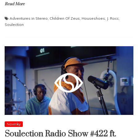
Read More
Adventures in Stereo
,
Children Of Zeus
,
Houseshoes
,
J. Rocc
,
Soulection
Novinky
Soulection Radio Show #422 ft.