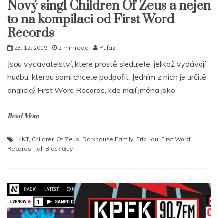
Nový singl Children Of Zeus a nejen
to na kompilaci od First Word
Records
23. 12. 2019
2 min read
Pufaz
Jsou vydavatelství, které prostě sledujete, jelikož vydávají
hudbu, kterou sami chcete podpořit. Jedním z nich je určitě
anglický First Word Records, kde mají jména jako
Read More
14KT
,
Children Of Zeus
,
Darkhouse Family
,
Eric Lau
,
First Word
Records
,
Tall Black Guy