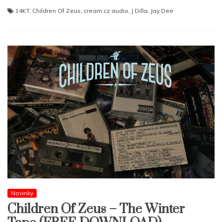
14KT
,
Children Of Zeus
,
cream.cz audio
,
J Dilla
,
Jay Dee
Novinky
Children Of Zeus – The Winter