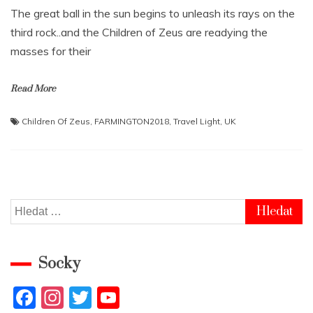
The great ball in the sun begins to unleash its rays on the
third rock..and the Children of Zeus are readying the
masses for their
Read More
Children Of Zeus
,
FARMINGTON2018
,
Travel Light
,
UK
Vyhledávání
Socky
F
In
T
Y