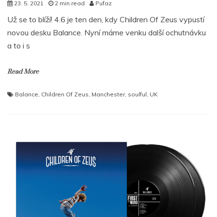
23. 5. 2021
2 min read
Pufaz
Už se to blíží! 4.6 je ten den, kdy Children Of Zeus vypustí
novou desku Balance. Nyní máme venku další ochutnávku
a to i s
Read More
Balance
,
Children Of Zeus
,
Manchester
,
soulful
,
UK