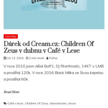
Novinky
Dárek od Cream.cz: Children Of
Zeus v dubnu v Café v Lese
24. 12. 2018
2 min read
Pufaz
V roce 2010 jsem dělal Buff1, DJ Rhettmatic, 14KT v LMB
a prodělal 120k. V roce 2016 Black Milka se živou kapelou
a prodělal 60k.
Read More
Café v lese
,
Children Of Zeus
,
Manchester
,
show