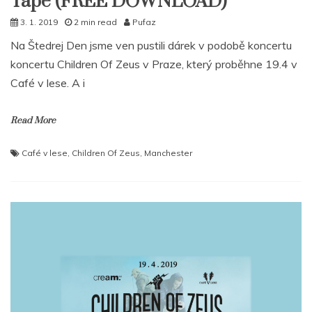
Tape (FREE DOWNLOAD)
3. 1. 2019
2 min read
Pufaz
Na Štedrej Den jsme ven pustili dárek v podobě koncertu
koncertu Children Of Zeus v Praze, který proběhne 19.4 v
Café v lese. A i
Read More
Café v lese
,
Children Of Zeus
,
Manchester