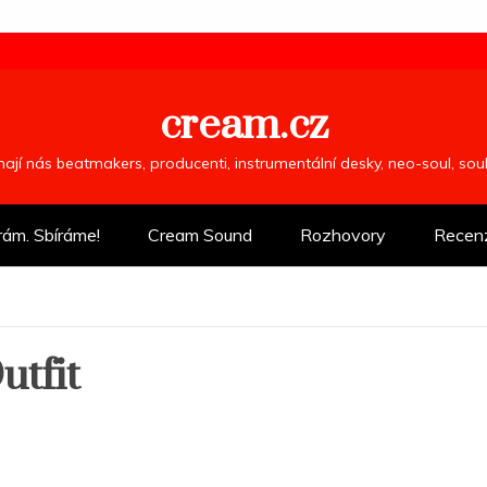
cream.cz
ímají nás beatmakers, producenti, instrumentální desky, neo-soul, so
rám. Sbíráme!
Cream Sound
Rozhovory
Recen
tfit