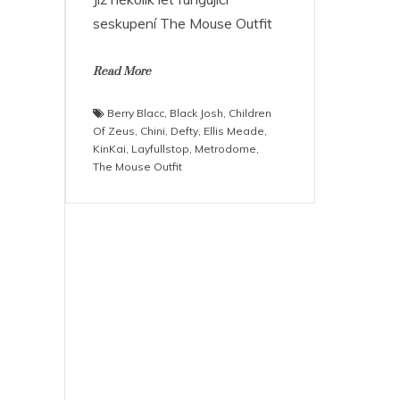
seskupení The Mouse Outfit
Read More
Berry Blacc
,
Black Josh
,
Children
Of Zeus
,
Chini
,
Defty
,
Ellis Meade
,
KinKai
,
Layfullstop
,
Metrodome
,
The Mouse Outfit