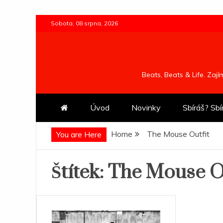
Skip
Sobota, 08 srpna, 2026
to
content
Beats, Beats & Life. Zaj
Úvod
Novinky
Sbíráš? Sbí
Home
The Mouse Outfit
You are Here
Štítek:
The Mouse Ou