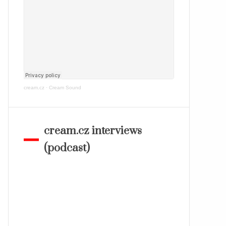
cream.cz
·
Cream Sound
cream.cz interviews
(podcast)