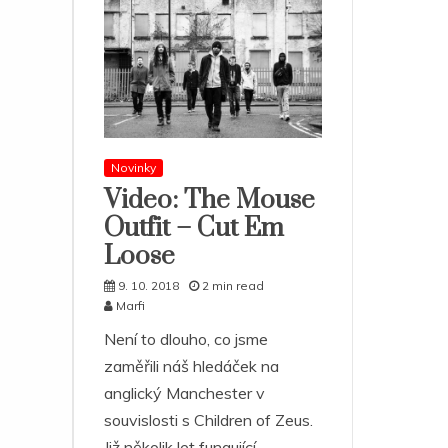
Novinky
Video: The Mouse
Outfit – Cut Em
Loose
9. 10. 2018
2 min read
Marfi
Není to dlouho, co jsme
zaměřili náš hledáček na
anglický Manchester v
souvislosti s Children of Zeus.
Již několik let fungující