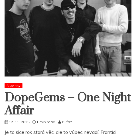
Novinky
DopeGems – One Night
Affair
12. 11. 2015
1 min read
Pufaz
Je to sice rok stará věc, ale to vůbec nevadí. Frantíci