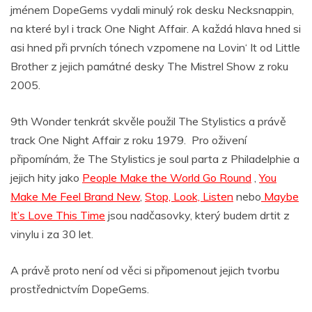
jménem DopeGems vydali minulý rok desku Necksnappin,
na které byl i track One Night Affair. A každá hlava hned si
asi hned při prvních tónech vzpomene na Lovin‘ It od Little
Brother z jejich památné desky The Mistrel Show z roku
2005.
9th Wonder tenkrát skvěle použil The Stylistics a právě
track One Night Affair z roku 1979. Pro oživení
připomínám, že The Stylistics je soul parta z Philadelphie a
jejich hity jako
People Make the World Go Round
,
You
Make Me Feel Brand New
,
Stop, Look, Listen
nebo
Maybe
It’s Love This Time
jsou nadčasovky, který budem drtit z
vinylu i za 30 let.
A právě proto není od věci si připomenout jejich tvorbu
prostřednictvím DopeGems.