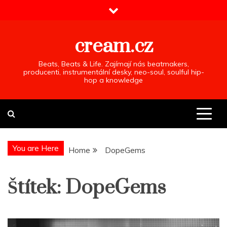
Skip
to
content
cream.cz
Beats, Beats & Life. Zajímají nás beatmakers,
producenti, instrumentální desky, neo-soul, soulful hip-
hop a knowledge
You are Here
Home
DopeGems
Štítek:
DopeGems