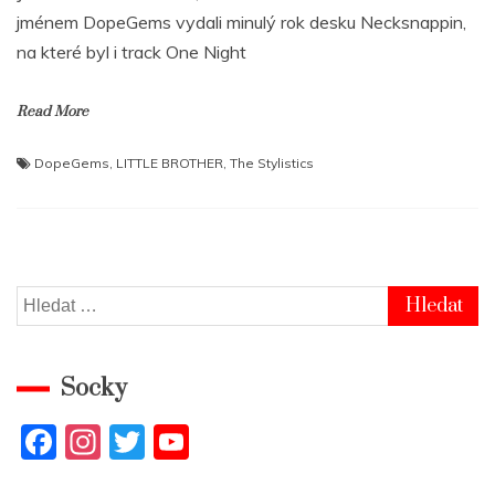
jménem DopeGems vydali minulý rok desku Necksnappin,
na které byl i track One Night
Read More
DopeGems
,
LITTLE BROTHER
,
The Stylistics
Vyhledávání
Socky
F
In
T
Y
a
st
w
o