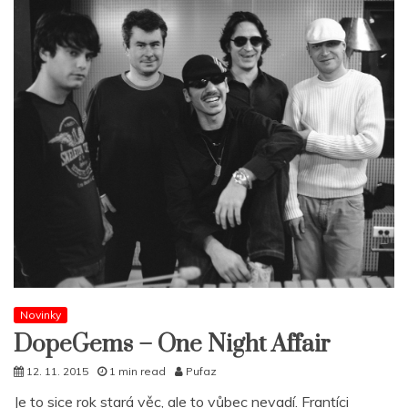
Novinky
DopeGems – One Night Affair
12. 11. 2015
1 min read
Pufaz
Je to sice rok stará věc, ale to vůbec nevadí. Frantíci