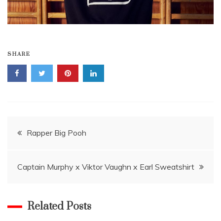
SHARE
Navigace
Rapper Big Pooh
pro
Captain Murphy x Viktor Vaughn x Earl Sweatshirt
příspěvek
Related Posts