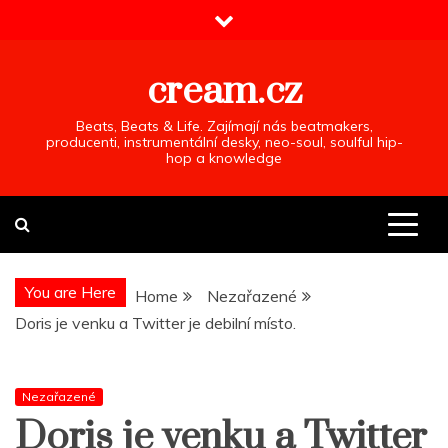
Skip
to
content
cream.cz
Beats, Beats & Life. Zajímají nás beatmakers,
producenti, instrumentální desky, neo-soul, soulful hip-
hop a knowledge
You are Here
Home
Nezařazené
Doris je venku a Twitter je debilní místo.
Nezařazené
Doris je venku a Twitter