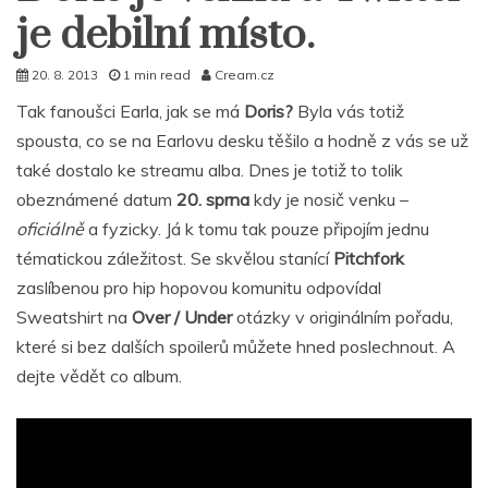
je debilní místo.
20. 8. 2013
1 min read
Cream.cz
Tak fanoušci Earla, jak se má
Doris?
Byla vás totiž
spousta, co se na Earlovu desku těšilo a hodně z vás se už
také dostalo ke streamu alba. Dnes je totiž to tolik
obeznámené datum
20. sprna
kdy je nosič venku –
oficiálně
a fyzicky. Já k tomu tak pouze připojím jednu
tématickou záležitost. Se skvělou stanící
Pitchfork
zaslíbenou pro hip hopovou komunitu odpovídal
Sweatshirt na
Over / Under
otázky v originálním pořadu,
které si bez dalších spoilerů můžete hned poslechnout. A
dejte vědět co album.