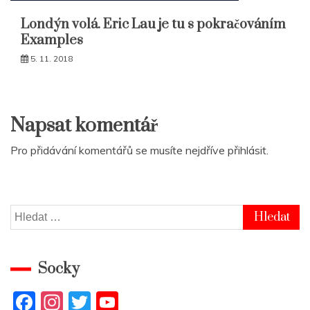
Londýn volá. Eric Lau je tu s pokračováním
Examples
5. 11. 2018
Napsat komentář
Pro přidávání komentářů se musíte nejdříve
přihlásit
.
Vyhledávání
Socky
F
In
T
Y