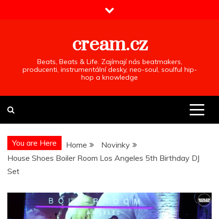
Skip
to
content
cream.cz
Beats, Beats & Life. Zajímají nás beatmakers,
producenti, instrumentální desky, neo-soul, soulful hip-
hop a knowledge
You are Here
Home
Novinky
House Shoes Boiler Room Los Angeles 5th Birthday DJ
Set