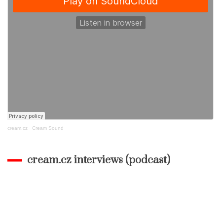
cream.cz
·
Cream Sound
cream.cz interviews (podcast)