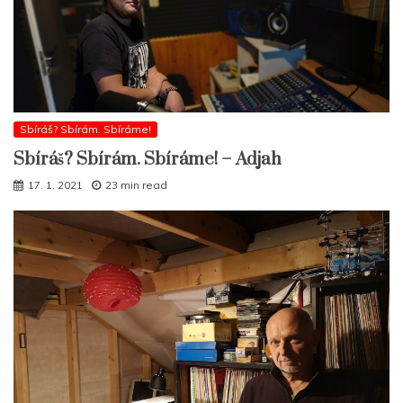
Sbíráš? Sbírám. Sbíráme!
Sbíráš? Sbírám. Sbíráme! – Adjah
17. 1. 2021
23 min read