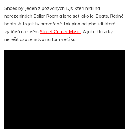
Shoes byl jeden z pozvaných DJs, kteří hráli na
narozeninách Boiler Room a jeho set jako jo. Beats. Řádné
beats. A to jak ty provařené, tak plno od jeho lidí, které
vydává na svém
Street Corner Music
. A jako klasicky
neřešit osazenstvo na tom večírku.