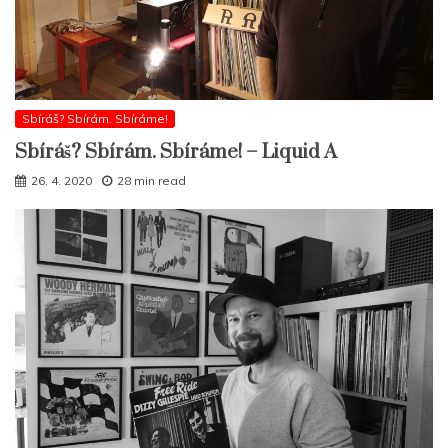
Sbíráš? Sbírám. Sbíráme!
Sbíráš? Sbírám. Sbíráme! – Liquid A
26. 4. 2020
28 min read