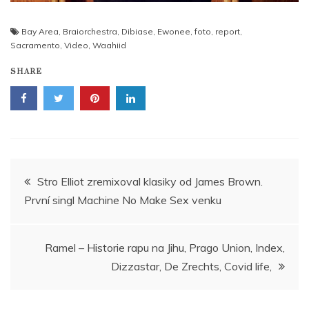
Bay Area
,
Braiorchestra
,
Dibiase
,
Ewonee
,
foto
,
report
,
Sacramento
,
Video
,
Waahiid
SHARE
Navigace
Stro Elliot zremixoval klasiky od James Brown.
První singl Machine No Make Sex venku
pro
příspěvek
Ramel – Historie rapu na Jihu, Prago Union, Index,
Dizzastar, De Zrechts, Covid life,