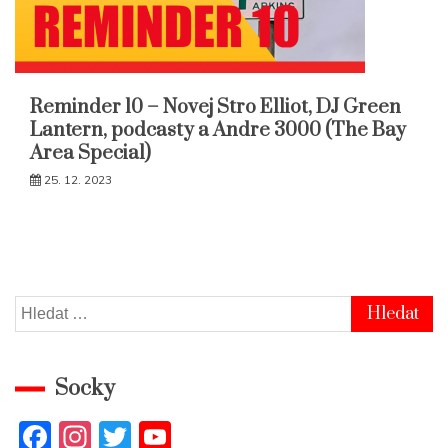
Reminder 10 – Novej Stro Elliot, DJ Green
Lantern, podcasty a Andre 3000 (The Bay
Area Special)
25. 12. 2023
Vyhledávání
Socky
F
In
T
Y