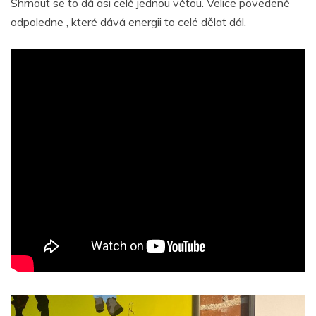
Shrnout se to dá asi celé jednou větou. Velice povedené
odpoledne , které dává energii to celé dělat dál.