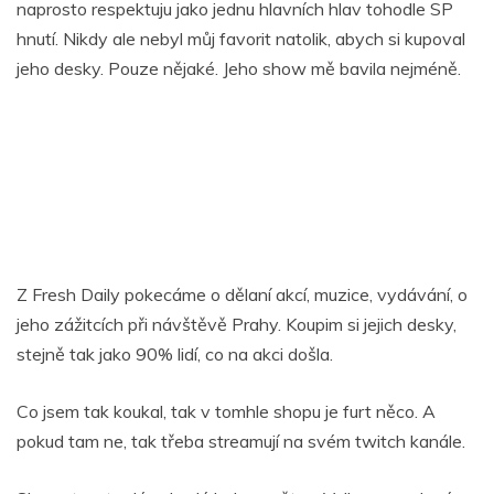
naprosto respektuju jako jednu hlavních hlav tohodle SP
hnutí. Nikdy ale nebyl můj favorit natolik, abych si kupoval
jeho desky. Pouze nějaké. Jeho show mě bavila nejméně.
Z Fresh Daily pokecáme o dělaní akcí, muzice, vydávání, o
jeho zážitcích při návštěvě Prahy. Koupim si jejich desky,
stejně tak jako 90% lidí, co na akci došla.
Co jsem tak koukal, tak v tomhle shopu je furt něco. A
pokud tam ne, tak třeba streamují na svém twitch kanále.