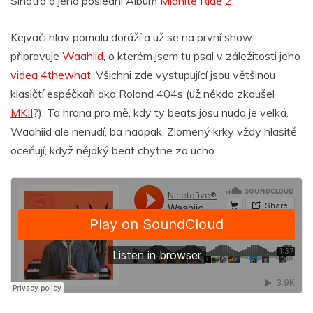
Sinatra a jeho poslední Album
Midnite Ride 2
.
Kejvači hlav pomalu doráží a už se na první show
připravuje
Waahiid
, o kterém jsem tu psal v záležitosti jeho
videa 4thewhat
. Všichni zde vystupující jsou většinou
klasičtí espéčkaři aka Roland 404s (už někdo zkoušel
MKII
?). Ta hrana pro mě, kdy ty beats josu nuda je velká.
Waahiid ale nenudí, ba naopak. Zlomený krky vždy hlasitě
oceňují, když nějaký beat chytne za ucho.