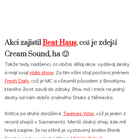
Akci zajistil
Beat Haus
, což je zdejší
Cream Sound, ha 🙂
Takže tedy nadšenci, co občas dělaj akce, vydávaj desky
a mají svojí
rádio show
. Za tím vším stojí postava jménem
Fresh Daily
, což je MC a všeuměl původem z Brooklynu,
kterého život zavál do zátoky. Btw. má i track ne jedný
desky od nám dobře známého Shuko z Německa.
Krátce po druhé dorážim k
Twelves Wax
, což je jeden z
record shopů v Sacramento. Menší, útulný shop, kde mě
hned zaujme, že na stěně je vystavený bratko Brenk