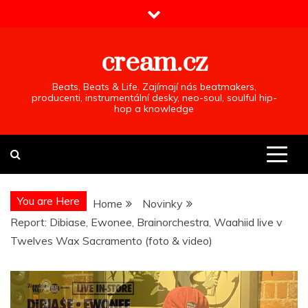
Skip
to
content
cream.cz
Beats, Beats & Life. Zajímají nás beatmakers,
producenti, instrumentální desky, neo-soul, soulful hip-
hop a knowledge
You are Here
Home
Novinky
Report: Dibiase, Ewonee, Brainorchestra, Waahiid live v
Twelves Wax Sacramento (foto & video)