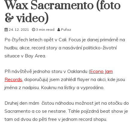
Wax Sacramento (foto
& video)
24. 12. 2021
3 min read
Pufaz
Po čtyřech letech opět v Cali. Focus je danej primárně na
hudbu, akce, record story a nasávání politicko-životní
situace v Bay Area.
Při návštěvě jednoho storu v Oaklandu (
Econo Jam
Records
, doporučuju) jsem zahlédl flayer na akci, kde jsou
jména z nadpisu. Kouknu na lístky a vyprodáno.
Druhej den mám čistou náhodou možnost jet na otočku do
Sacramento a co se nestane. Tahle pojízdná beat show je
tam od dvou do pěti free v jednom record shopu.