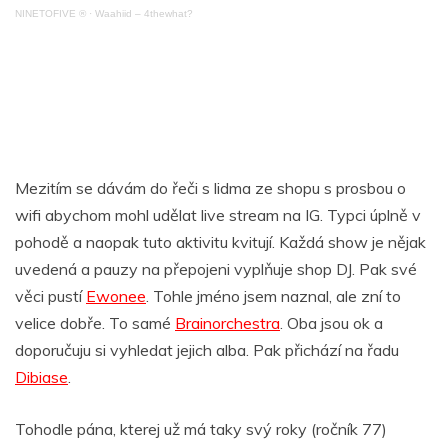
NINETOFIVE ®
·
Waahiid – 4thewhat?
Mezitím se dávám do řeči s lidma ze shopu s prosbou o
wifi abychom mohl udělat live stream na IG. Typci úplně v
pohodě a naopak tuto aktivitu kvitují. Každá show je nějak
uvedená a pauzy na přepojeni vyplňuje shop DJ. Pak své
věci pustí
Ewonee
. Tohle jméno jsem naznal, ale zní to
velice dobře. To samé
Brainorchestra
. Oba jsou ok a
doporučuju si vyhledat jejich alba. Pak přichází na řadu
Dibiase
.
Tohodle pána, kterej už má taky svý roky (ročník 77)