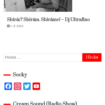
Sbíráš? Sbírám. Sbíráme! – Dj Ultrafino
1. 8. 2019
Vyhledávání
Socky
F
In
T
Y
a
st
w
o
c
a
itt
u
Cream Sound (Radio Show)