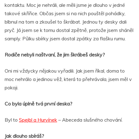
kontaktu. Moc je nehráli, ale měli jsme je dlouho v jedné
takové skříňce. Občas jsem si na nich pouštěl pohádky,
blbnul na tom a zkoušel to škrábat. Jednou ty desky dali
pryč. Já jsem se k tomu dostal zpětně, protože jsem sháněl
samply. Půlku sbírky jsem dostal zpátky za flašku rumu.
Rodiče nebyli naštvaní, že jim škrábeš desky?
Oni mi vždycky nějakou vyřadili. Jak jsem říkal, doma to
moc nehrálo a jedinou věž, která to přehrávala, jsem měl v
pokoji.
Co byla úplně tvá první deska?
Byl to
Spejbl a Hurvínek
– Abeceda slušného chování.
Jak dlouho sbíráš?