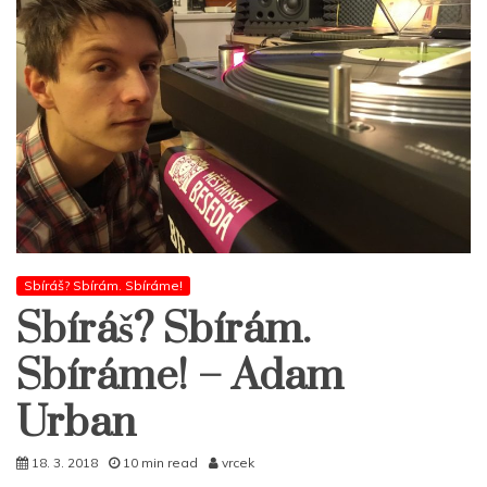
Sbíráš? Sbírám. Sbíráme!
Sbíráš? Sbírám.
Sbíráme! – Adam
Urban
18. 3. 2018
10 min read
vrcek