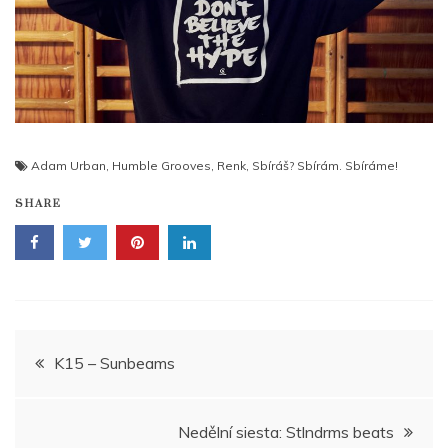
Adam Urban
,
Humble Grooves
,
Renk
,
Sbíráš? Sbírám. Sbíráme!
SHARE
Navigace
K15 – Sunbeams
pro
Nedělní siesta: Stlndrms beats