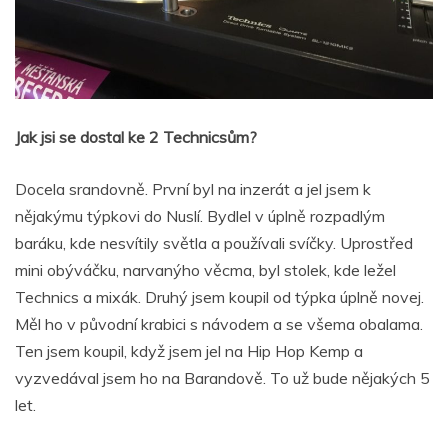
Jak jsi se dostal ke 2 Technicsům?
Docela srandovně. První byl na inzerát a jel jsem k
nějakýmu týpkovi do Nuslí. Bydlel v úplně rozpadlým
baráku, kde nesvítily světla a používali svíčky. Uprostřed
mini obýváčku, narvanýho věcma, byl stolek, kde ležel
Technics a mixák. Druhý jsem koupil od týpka úplně novej.
Měl ho v původní krabici s návodem a se všema obalama.
Ten jsem koupil, když jsem jel na Hip Hop Kemp a
vyzvedával jsem ho na Barandově. To už bude nějakých 5
let.