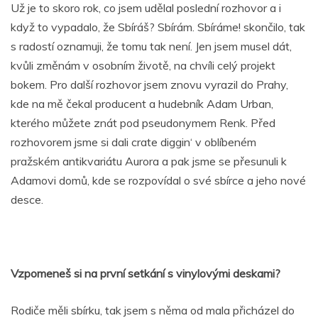
Už je to skoro rok, co jsem udělal poslední rozhovor a i
když to vypadalo, že Sbíráš? Sbírám. Sbíráme! skončilo, tak
s radostí oznamuji, že tomu tak není. Jen jsem musel dát,
kvůli změnám v osobním životě, na chvíli celý projekt
bokem. Pro další rozhovor jsem znovu vyrazil do Prahy,
kde na mě čekal producent a hudebník Adam Urban,
kterého můžete znát pod pseudonymem Renk. Před
rozhovorem jsme si dali crate diggin‘ v oblíbeném
pražském antikvariátu Aurora a pak jsme se přesunuli k
Adamovi domů, kde se rozpovídal o své sbírce a jeho nové
desce.
Vzpomeneš si na první setkání s vinylovými deskami?
Rodiče měli sbírku, tak jsem s něma od mala přicházel do