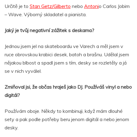
Určitě je to
Stan Getz/Gilberto
nebo
Antoni
o Carlos Jobim
– Wave. Výborný skladatel a pianista.
Jaký je tvůj negativní zážitek s deskama?
Jednou jsem jel na skateboardu ve Varech a měl jsem v
ruce obrovskou krabici desek, batoh a brašnu. Udělal jsem
nějakou blbost a spadl jsem s tím, desky se rozletěly a já
se v nich vyválel.
Zmiňoval jsi, že občas hraješ jako DJ. Používáš vinyl a nebo
digitál?
Používám oboje. Někdy to kombinuji, když mám dlouhé
sety a pak podle potřeby beru jenom digitál a nebo jenom
desky.