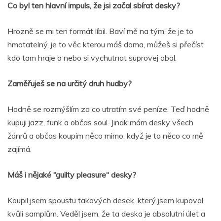
Co byl ten hlavní impuls, že jsi začal sbírat desky?
Hrozně se mi ten formát líbil. Baví mě na tým, že je to
hmatatelný, je to věc kterou máš doma, můžeš si přečíst
kdo tam hraje a nebo si vychutnat suprovej obal.
Zaměřuješ se na určitý druh hudby?
Hodně se rozmýšlím za co utratím své peníze. Teď hodně
kupuji jazz, funk a občas soul. Jinak mám desky všech
žánrů a občas koupím něco mimo, když je to něco co mě
zajímá.
Máš i nějaké “guilty pleasure“ desky?
Koupil jsem spoustu takových desek, který jsem kupoval
kvůli samplům. Veděl jsem, že ta deska je absolutní úlet a