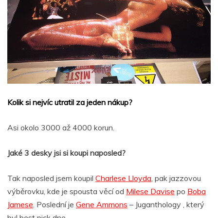
Kolik si nejvíc utratil za jeden nákup?
Asi okolo 3000 až 4000 korun.
Jaké 3 desky jsi si koupi naposled?
Tak naposled jsem koupil
Charlese Lloyda
, pak jazzovou
výběrovku, kde je spousta věcí od
Milese Davise
po
Boba
Jamese
. Poslední je
Gene Ammons
– Juganthology , který
byl best pick dne.