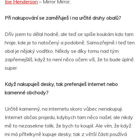
Joe Henderson
– Mirror Mirror.
Při nakupování se zaměřuješ i na určité druhy obalů?
Dřív jsem to dělal hodně, ale teď se spíše koukám kdo tam
hraje, kde je to natočený a podobně. Samozřejmě i teď ten
obal je nějaký vodítko. Někdy se díky tomu nad tým
zapřemejšlíš, když to není něco očem víš, že to bude úplně
super.
Když nakupuješ desky, tak preferuješ internet nebo
kamenné obchody?
Určitě kamenný, na internetu skoro vůbec nenakupuji.
Internet občas projedu, kdybych tam něco našel, ale nikdy
mě to nezasekne tolik, že bych to koupil. Ale vím, že když
mi má přítelkyně kupuje desky, tak z větší části používá