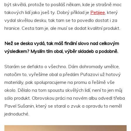
být skvělá, protože to posíláš někam, kde je strašně moc
takových lidí jako jseš ty. Dobrý příklad je
Petijee
, který
vydal skvělou desku, tak tam se to povedlo dostat i za
hranice. Cesta tam je, ale musí se dodat kvalitní produkt.
Než se deska vydá, tak máš finální slovo nad celkovým
výsledkem? Myslím tím obal, výběr skladeb a podobně.
Starám se defakto o všechno. Dám dohromady umělce,
natočim to, vyřešíme obal a předám Pufazovi už hotový
materiály, pak spolupracujeme na promu a řešímě vše
okolo. Dělalo na tom spoustu skvělých lidí, není to jen můj
sólo produkt. Obrovskou práci na novém albu odvedl třeba
Pavel Sušanin, který se staral o zvuk a opravdu to neměl
jednoduché.