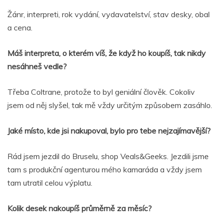
Žánr, interpreti, rok vydání, vydavatelství, stav desky, obal
a cena.
Máš interpreta, o kterém víš, že když ho koupíš, tak nikdy
nesáhneš vedle?
Třeba Coltrane, protože to byl geniální člověk. Cokoliv
jsem od něj slyšel, tak mě vždy určitým způsobem zasáhlo.
Jaké místo, kde jsi nakupoval, bylo pro tebe nejzajímavější?
Rád jsem jezdil do Bruselu, shop Veals&Geeks. Jezdili jsme
tam s produkční agenturou mého kamaráda a vždy jsem
tam utratil celou výplatu.
Kolik desek nakoupíš průměrně za měsíc?