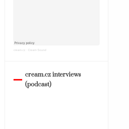
cream.cz
·
Cream Sound
cream.cz interviews
(podcast)