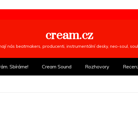
cream.cz
ímají nás beatmakers, producenti, instrumentální desky, neo-soul, so
rám. Sbíráme!
Cream Sound
Rozhovory
Recen