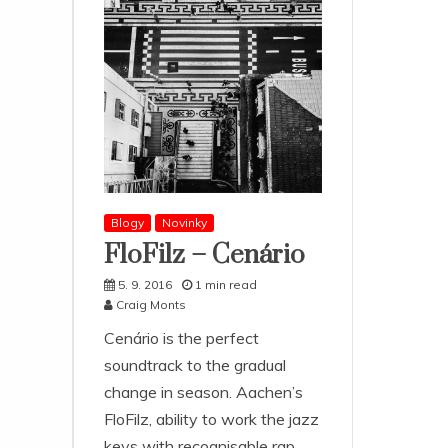
Blogy
Novinky
FloFilz – Cenário
5. 9. 2016
1 min read
Craig Monts
Cenário is the perfect
soundtrack to the gradual
change in season. Aachen’s
FloFilz‚ ability to work the jazz
keys with recognisable rap