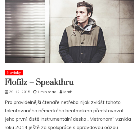
Novinky
Flofilz – Speakthru
29. 12. 2015
1 min read
Marfi
Pro pravidelnější čtenáře netřeba nijak zvlášť tohoto
talentovaného německého beatmakera představovat.
Jeho první, čistě instrumentální deska „Metronom“ vznikla
roku 2014 ještě za spolupráce s opravdovou oázou