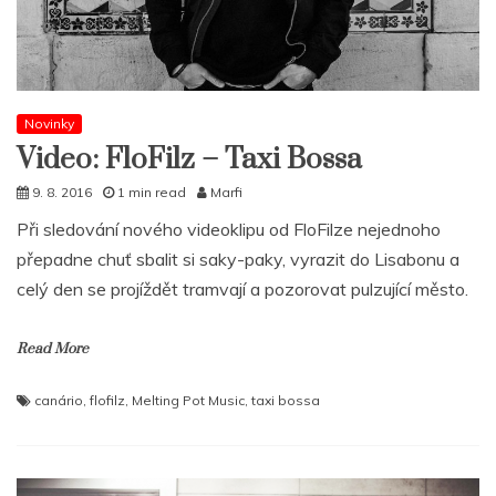
Novinky
Video: FloFilz – Taxi Bossa
9. 8. 2016
1 min read
Marfi
Při sledování nového videoklipu od FloFilze nejednoho
přepadne chuť sbalit si saky-paky, vyrazit do Lisabonu a
celý den se projíždět tramvají a pozorovat pulzující město.
Read More
canário
,
flofilz
,
Melting Pot Music
,
taxi bossa