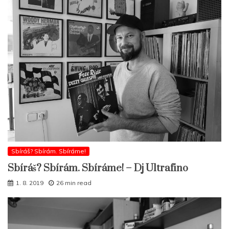
Sbíráš? Sbírám. Sbíráme!
Sbíráš? Sbírám. Sbíráme! – Dj Ultrafino
1. 8. 2019
26 min read