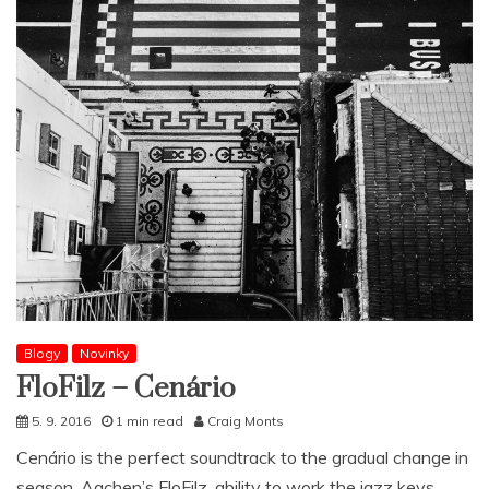
Blogy
Novinky
FloFilz – Cenário
5. 9. 2016
1 min read
Craig Monts
Cenário is the perfect soundtrack to the gradual change in
season. Aachen’s FloFilz‚ ability to work the jazz keys