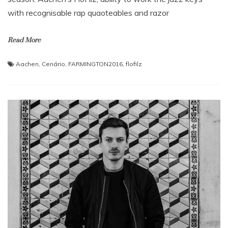
with recognisable rap quaoteables and razor
Read More
Aachen
,
Cenário
,
FARMINGTON2016
,
flofilz