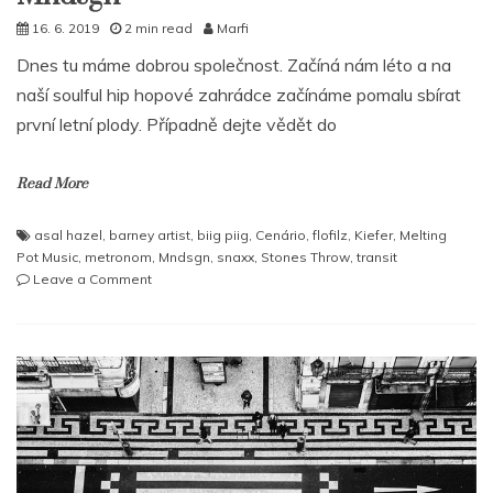
16. 6. 2019
2 min read
Marfi
Dnes tu máme dobrou společnost. Začíná nám léto a na
naší soulful hip hopové zahrádce začínáme pomalu sbírat
první letní plody. Případně dejte vědět do
Read More
asal hazel
,
barney artist
,
biig piig
,
Cenário
,
flofilz
,
Kiefer
,
Melting
Pot Music
,
metronom
,
Mndsgn
,
snaxx
,
Stones Throw
,
transit
on
Leave a Comment
Instrumental
News:
Flofilz
&
Mndsgn