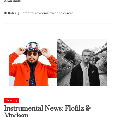
Read More
flofilz
,
J. Lamotta
,
raveena
,
raveena aurora
Novinky
Instrumental News: Flofilz &
Mndsgn