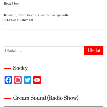
Read More
flofilz
,
Jakarta Records
,
metronom
,
speakthru
on
Leave a Comment
Flofilz
–
Speakthru
Vyhledávání
Socky
F
In
T
Y
a
st
w
o
c
a
itt
u
Cream Sound (Radio Show)
e
gr
er
T