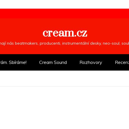
cream.cz
ímají nás beatmakers, producenti, instrumentální desky, neo-soul, so
rám. Sbíráme!
Cream Sound
Rozhovory
Recen