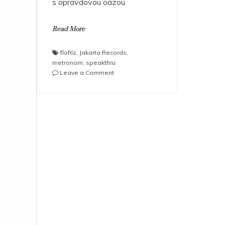
s opravdovou oázou
Read More
flofilz
,
Jakarta Records
,
metronom
,
speakthru
on
Leave a Comment
Flofilz
–
Speakthru