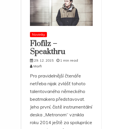
Novinky
Flofilz –
Speakthru
29. 12. 2015
1 min read
Marfi
Pro pravidelnější čtenáře
netřeba nijak zvlášť tohoto
talentovaného německého
beatmakera představovat.
Jeho první, čistě instrumentální
deska „Metronom“ vznikla
roku 2014 ještě za spolupráce