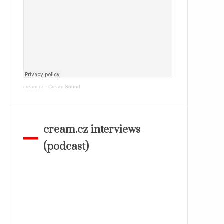
cream.cz
·
Cream Sound
cream.cz interviews
(podcast)