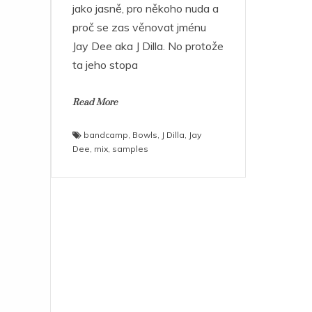
jako jasně, pro někoho nuda a
proč se zas věnovat jménu
Jay Dee aka J Dilla. No protože
ta jeho stopa
Read More
bandcamp
,
Bowls
,
J Dilla
,
Jay
Dee
,
mix
,
samples