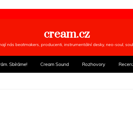
cream.cz
ímají nás beatmakers, producenti, instrumentální desky, neo-soul, so
rám. Sbíráme!
Cream Sound
Rozhovory
Recen